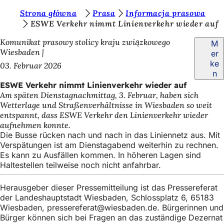
S
Strona główna
Prasa
Informacja prasowa
Inhalt anspringen
ESWE Verkehr nimmt Linienverkehr wieder auf
i
Komunikat prasowy stolicy kraju związkowego
M
e
Wiesbaden
er
b
ke
03. Februar 2026
n
e
ESWE Verkehr nimmt Linienverkehr wieder auf
f
Am späten Dienstagnachmittag, 3. Februar, haben sich
Wetterlage und Straßenverhältnisse in Wiesbaden so weit
i
entspannt, dass ESWE Verkehr den Linienverkehr wieder
n
aufnehmen konnte.
Die Busse rücken nach und nach in das Liniennetz aus. Mit
d
Verspätungen ist am Dienstagabend weiterhin zu rechnen.
e
Es kann zu Ausfällen kommen. In höheren Lagen sind
Haltestellen teilweise noch nicht anfahrbar.
n
s
Herausgeber dieser Pressemitteilung ist das Pressereferat
der Landeshauptstadt Wiesbaden, Schlossplatz 6, 65183
i
Wiesbaden,
pressereferat
wiesbaden
de
. Bürgerinnen und
c
Bürger können sich bei Fragen an das zuständige Dezernat