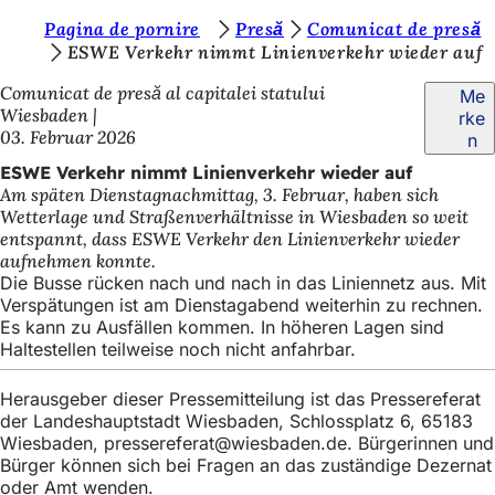
S
Pagina de pornire
Presă
Comunicat de presă
Inhalt anspringen
ESWE Verkehr nimmt Linienverkehr wieder auf
i
Comunicat de presă al capitalei statului
Me
e
Wiesbaden
rke
b
03. Februar 2026
n
e
ESWE Verkehr nimmt Linienverkehr wieder auf
Am späten Dienstagnachmittag, 3. Februar, haben sich
f
Wetterlage und Straßenverhältnisse in Wiesbaden so weit
i
entspannt, dass ESWE Verkehr den Linienverkehr wieder
aufnehmen konnte.
n
Die Busse rücken nach und nach in das Liniennetz aus. Mit
d
Verspätungen ist am Dienstagabend weiterhin zu rechnen.
Es kann zu Ausfällen kommen. In höheren Lagen sind
e
Haltestellen teilweise noch nicht anfahrbar.
n
Herausgeber dieser Pressemitteilung ist das Pressereferat
s
der Landeshauptstadt Wiesbaden, Schlossplatz 6, 65183
i
Wiesbaden,
pressereferat
wiesbaden
de
. Bürgerinnen und
Bürger können sich bei Fragen an das zuständige Dezernat
c
oder Amt wenden.