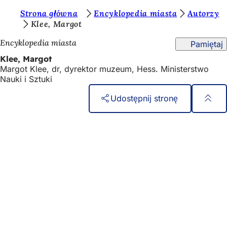
J
Strona główna
Encyklopedia miasta
Autorzy
Przejdź do treści
Klee, Margot
e
Encyklopedia miasta
Pamiętaj
s
Klee, Margot
t
Margot Klee, dr, dyrektor muzeum, Hess. Ministerstwo
e
Nauki i Sztuki
ś
Udostępnij stronę
t
Obszar
Szybki dostęp
u
stóp
Wszystkie usługi
t
Kalendarz wydarzeń
a
Biuro obywatelskie
Opinie na temat strony internetowej
j
:
Kwestie prawne
Ustawienia ochrony danych