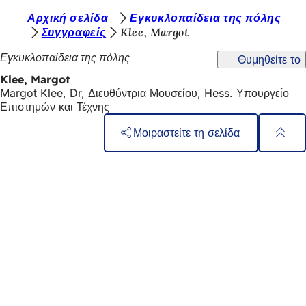
Β
Αρχική σελίδα
Εγκυκλοπαίδεια της πόλης
Μετάβαση στο περιεχόμενο
Συγγραφείς
Klee, Margot
ρ
Εγκυκλοπαίδεια της πόλης
Θυμηθείτε το
ί
Klee, Margot
σ
Margot Klee, Dr, Διευθύντρια Μουσείου, Hess. Υπουργείο
κ
Επιστημών και Τέχνης
ε
Μοιραστείτε τη σελίδα
σ
Περιοχή
Γρήγορη πρόσβαση
τ
ποδιών
Όλες οι υπηρεσίες
ε
Ημερολόγιο εκδηλώσεων
ε
Γραφείο πολιτών
Ανατροφοδότηση σχετικά με την ιστοσελίδα
δ
ώ
:
Νομικά θέματα
Ρυθμίσεις προστασίας δεδομένων