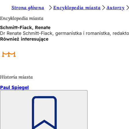
J
Strona główna
Encyklopedia miasta
Autorzy
Przejdź do treści
e
Encyklopedia miasta
s
Schmitt-Fiack, Renate
Dr Renate Schmitt-Fiack, germanistka i romanistka, reda
t
Również interesujące
e
ś
t
u
Historia miasta
t
Paul Spiegel
a
j
:
Pamiętaj