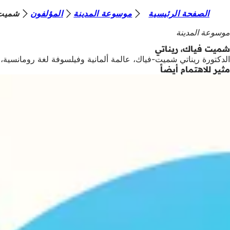
أ
الصفحة الرئيسية
موسوعة المدينة
المؤلفون
شميت 
الانتقال إلى المحتوى
ن
موسوعة المدينة
ت
شميت فياك، ريناتي
الدكتورة ريناتي شميت-فياك، عالمة ألمانية وفيلسوفة لغة رومانسية، محررة علمية في دار نشر بروكهاوس 
ه
مثير للاهتمام أيضاً
ن
ا