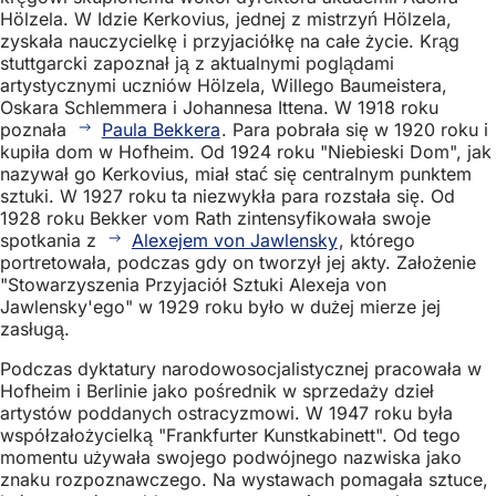
Hölzela. W Idzie Kerkovius, jednej z mistrzyń Hölzela,
zyskała nauczycielkę i przyjaciółkę na całe życie. Krąg
stuttgarcki zapoznał ją z aktualnymi poglądami
artystycznymi uczniów Hölzela, Willego Baumeistera,
Oskara Schlemmera i Johannesa Ittena. W 1918 roku
poznała
Paula Bekkera
. Para pobrała się w 1920 roku i
kupiła dom w Hofheim. Od 1924 roku "Niebieski Dom", jak
nazywał go Kerkovius, miał stać się centralnym punktem
sztuki. W 1927 roku ta niezwykła para rozstała się. Od
1928 roku Bekker vom Rath zintensyfikowała swoje
spotkania z
Alexejem von Jawlensky
, którego
portretowała, podczas gdy on tworzył jej akty. Założenie
"Stowarzyszenia Przyjaciół Sztuki Alexeja von
Jawlensky'ego" w 1929 roku było w dużej mierze jej
zasługą.
Podczas dyktatury narodowosocjalistycznej pracowała w
Hofheim i Berlinie jako pośrednik w sprzedaży dzieł
artystów poddanych ostracyzmowi. W 1947 roku była
współzałożycielką "Frankfurter Kunstkabinett". Od tego
momentu używała swojego podwójnego nazwiska jako
znaku rozpoznawczego. Na wystawach pomagała sztuce,