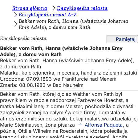
J
Strona główna
Encyklopedia miasta
Przejdź do treści
Encyklopedia miast A-Z
e
Bekker vom Rath, Hanna (właściwie Johanna
Emy Adele), z domu vom Rath
s
t
Encyklopedia miasta
Pamiętaj
e
Bekker vom Rath, Hanna (właściwie Johanna Emy
Adele), z domu vom Rath
ś
Bekker vom Rath, Hanna (właściwie Johanna Emy Adele),
t
z domu vom Rath
Malarka, kolekcjonerka, mecenas, handlarz dziełami sztuki
u
Urodzona: 07.09.1893 we Frankfurcie nad Menem
t
Zmarła: 08.08.1983 w Bad Nauheim
Bekker vom Rath, której ojciec Walther vom Rath był
a
prawnikiem w radzie nadzorczej Farbwerke Hoechst, a
j
matka Maximiliane, z domu Meister, pochodziła z dynastii
założycieli znanej na całym świecie firmy, dorastała w
:
atmosferze miłości do sztuki. Lekcji malarstwa udzielała jej
Marie Steinhausen, żona pisarza
Alfonsa Paqueta
, a
później Ottilie Wilhelmine Roederstein, która poleciła ją
kręgowi skupionemu wokół dyrektora akademii Adolfa