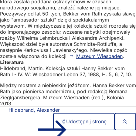
która została poddana ostracyzmowi w czasach
narodowego socjalizmu, znaleźć należne jej miejsce.
Począwszy od lat 50-tych, Bekker vom Rath zyskała sławę
jako "ambasador sztuki" dzięki spektakularnym
wystawom. W międzyczasie jej kolekcja sztuki rozrosła się
do imponującego zespołu; wczesne nabytki obejmowały
rzeźby Wilhelma Lehmbrucka i Aleksandra Archipenki.
Większość dzieł była autorstwa Schmidta-Rottluffa, a
następnie Kerkoviusa i Jawlensky'ego. Niewielka część
została włączona do kolekcji
Muzeum Wiesbaden
.
Literatura
Hildebrand, Martin: Kolekcja sztuki Hanny Bekker vom
Rath I - IV. W: Wiesbadener Leben 37, 1988, H. 5, 6, 7, 10.
Między mostem a niebieskim jeźdźcem. Hanna Bekker vom
Rath jako pionierka modernizmu, pod redakcją Romana
Zieglgänsbergera. Muzeum Wiesbaden (red.), Kolonia
2013.
Hildebrand, Alexander
Udostępnij stronę
Obszar
Szybki dostęp