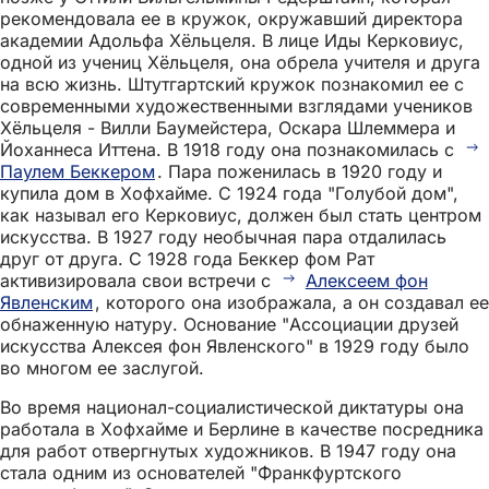
рекомендовала ее в кружок, окружавший директора
академии Адольфа Хёльцеля. В лице Иды Керковиус,
одной из учениц Хёльцеля, она обрела учителя и друга
на всю жизнь. Штутгартский кружок познакомил ее с
современными художественными взглядами учеников
Хёльцеля - Вилли Баумейстера, Оскара Шлеммера и
Йоханнеса Иттена. В 1918 году она познакомилась с
Паулем Беккером
. Пара поженилась в 1920 году и
купила дом в Хофхайме. С 1924 года "Голубой дом",
как называл его Керковиус, должен был стать центром
искусства. В 1927 году необычная пара отдалилась
друг от друга. С 1928 года Беккер фом Рат
активизировала свои встречи с
Алексеем фон
Явленским
, которого она изображала, а он создавал ее
обнаженную натуру. Основание "Ассоциации друзей
искусства Алексея фон Явленского" в 1929 году было
во многом ее заслугой.
Во время национал-социалистической диктатуры она
работала в Хофхайме и Берлине в качестве посредника
для работ отвергнутых художников. В 1947 году она
стала одним из основателей "Франкфуртского