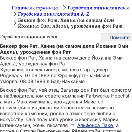
В
Главная страница
Городская энциклопедия
Перейти к содержимому
Городская энциклопедия A-Z
ы
Беккер фон Рат, Ханна (на самом деле
Йоханна Эми Адель), урожденная фон Рат
з
д
Городская энциклопедия
Помните
е
Беккер фон Рат, Ханна (на самом деле Йоханна Эми
Адель), урожденная фон Рат
с
Беккер фон Рат, Ханна (на самом деле Йоханна Эми
ь
Адель), урожденная фон Рат
Художник, коллекционер, меценат, арт-дилер
:
Родилась: 07.09.1893 во Франкфурте-на-Майне
Умерла: 08.08.1983 в Бад-Наухайме
Беккер фон Рат, чей отец Вальтер фон Рат был юристом
в наблюдательном совете компании Farbwerke Hoechst,
а мать Максимилиана, урожденная Майстер,
происходила из династии основателей всемирно
известной компании, росла в атмосфере любви к
искусству. Она получала уроки живописи у Марии
Штайнхаузен, жены писателя
Альфонса Паке
, а
позже у Оттили Вильгельмины Рёдерштайн, которая