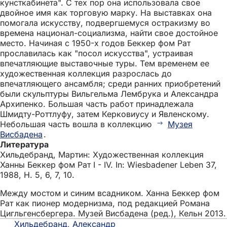
кунсткабинета". С тех пор она использовала свое
двойное имя как торговую марку. На выставках она
помогала искусству, подвергшемуся остракизму во
времена национал-социализма, найти свое достойное
место. Начиная с 1950-х годов Беккер фом Рат
прославилась как "посол искусства", устраивая
впечатляющие выставочные туры. Тем временем ее
художественная коллекция разрослась до
впечатляющего ансамбля; среди ранних приобретений
были скульптуры Вильгельма Лембрука и Александра
Архипенко. Большая часть работ принадлежала
Шмидту-Роттлуфу, затем Керковиусу и Явленскому.
Небольшая часть вошла в коллекцию
Музея
Висбадена
.
Литература
Хильдебранд, Мартин: Художественная коллекция
Ханны Беккер фом Рат I - IV. In: Wiesbadener Leben 37,
1988, H. 5, 6, 7, 10.
Между мостом и синим всадником. Ханна Беккер фом
Рат как пионер модернизма, под редакцией Романа
Цигльгенсбергера. Музей Висбадена (ред.), Кельн 2013.
Хильдебранд, Александр