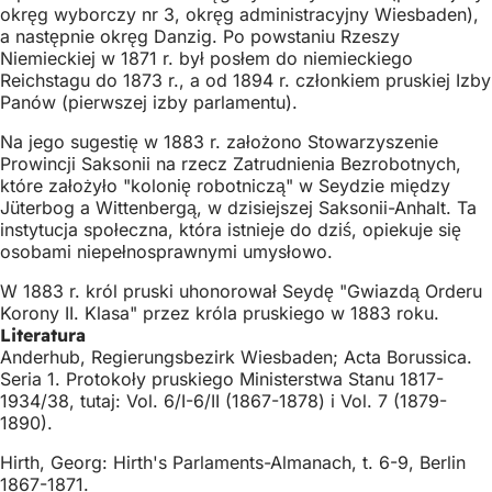
okręg wyborczy nr 3, okręg administracyjny Wiesbaden),
a następnie okręg Danzig. Po powstaniu Rzeszy
Niemieckiej w 1871 r. był posłem do niemieckiego
Reichstagu do 1873 r., a od 1894 r. członkiem pruskiej Izby
Panów (pierwszej izby parlamentu).
Na jego sugestię w 1883 r. założono Stowarzyszenie
Prowincji Saksonii na rzecz Zatrudnienia Bezrobotnych,
które założyło "kolonię robotniczą" w Seydzie między
Jüterbog a Wittenbergą, w dzisiejszej Saksonii-Anhalt. Ta
instytucja społeczna, która istnieje do dziś, opiekuje się
osobami niepełnosprawnymi umysłowo.
W 1883 r. król pruski uhonorował Seydę "Gwiazdą Orderu
Korony II. Klasa" przez króla pruskiego w 1883 roku.
Literatura
Anderhub, Regierungsbezirk Wiesbaden; Acta Borussica.
Seria 1. Protokoły pruskiego Ministerstwa Stanu 1817-
1934/38, tutaj: Vol. 6/I-6/II (1867-1878) i Vol. 7 (1879-
1890).
Hirth, Georg: Hirth's Parlaments-Almanach, t. 6-9, Berlin
1867-1871.