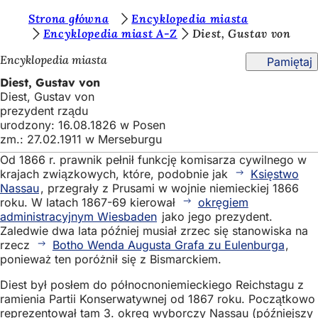
J
Strona główna
Encyklopedia miasta
Przejdź do treści
Encyklopedia miast A-Z
Diest, Gustav von
e
Encyklopedia miasta
Pamiętaj
s
Diest, Gustav von
t
Diest, Gustav von
e
prezydent rządu
urodzony: 16.08.1826 w Posen
ś
zm.: 27.02.1911 w Merseburgu
t
Od 1866 r. prawnik pełnił funkcję komisarza cywilnego w
u
krajach związkowych, które, podobnie jak
Księstwo
Nassau
, przegrały z Prusami w wojnie niemieckiej 1866
t
roku. W latach 1867-69 kierował
okręgiem
administracyjnym Wiesbaden
jako jego prezydent.
a
Zaledwie dwa lata później musiał zrzec się stanowiska na
j
rzecz
Botho Wenda Augusta Grafa zu Eulenburga
,
ponieważ ten poróżnił się z Bismarckiem.
:
Diest był posłem do północnoniemieckiego Reichstagu z
ramienia Partii Konserwatywnej od 1867 roku. Początkowo
reprezentował tam 3. okręg wyborczy Nassau (późniejszy