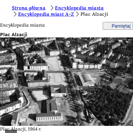
J
Strona główna
Encyklopedia miasta
Przejdź do treści
Encyklopedia miast A-Z
Plac Alzacji
e
Encyklopedia miasta
Pamiętaj
s
Plac Alzacji
t
e
ś
t
u
t
a
j
:
Plac Alzacji, 1964 r.