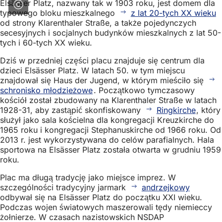
Elsässer Platz, nazwany tak w 1903 roku, jest domem dla
typowego bloku mieszkalnego
z lat 20-tych XX wieku
od strony Klarenthaler Straße, a także pojedynczych
secesyjnych i socjalnych budynków mieszkalnych z lat 50-
tych i 60-tych XX wieku.
Dziś w przedniej części placu znajduje się centrum dla
dzieci Elsässer Platz. W latach 50. w tym miejscu
znajdował się Haus der Jugend, w którym mieściło się
schronisko młodzieżowe
. Początkowo tymczasowy
kościół został zbudowany na Klarenthaler Straße w latach
1928-31, aby zastąpić skonfiskowany
Ringkirche
, który
służył jako sala kościelna dla kongregacji Kreuzkirche do
1965 roku i kongregacji Stephanuskirche od 1966 roku. Od
2013 r. jest wykorzystywana do celów parafialnych. Hala
sportowa na Elsässer Platz została otwarta w grudniu 1959
roku.
Plac ma długą tradycję jako miejsce imprez. W
szczególności tradycyjny jarmark
andrzejkowy
odbywał się na Elsässer Platz do początku XXI wieku.
Podczas wojen światowych maszerowali tędy niemieccy
żołnierze. W czasach nazistowskich NSDAP