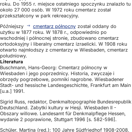
roku. Do 1955 r. miejsce ostatniego spoczynku znalazło tu
około 27 000 osób. W 1972 roku cmentarz został
przekształcony w park rekreacyjny.
Późniejszy
cmentarz północny
został oddany do
użytku w 1877 roku. W 1878 r., odpowiednio po
wschodniej i północnej stronie, zbudowano cmentarz
ortodoksyjny i liberalny cmentarz izraelicki. W 1908 roku
otwarto najmłodszy z cmentarzy w Wiesbaden, cmentarz
południowy.
Literatura
Buschmann, Hans-Georg: Cmentarz północny w
Wiesbaden i jego poprzednicy. Historia, zwyczaje i
obrzędy pogrzebowe, pomniki nagrobne. Wiesbadener
Stadt- und hessische Landesgeschichte, Frankfurt am Main
[u.a.] 1991.
Sigrid Russ, redaktor, Denkmaltopographie Bundesrepublik
Deutschland. Zabytki kultury w Hesji. Wiesbaden II -
Obszary willowe. Landesamt für Denkmalpflege Hessen,
wydanie 2 poprawione, Stuttgart 1996 [s. 582-596].
Schüler, Martina (red.): 100 Jahre Südfriedhof 1908-2008.