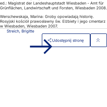
ed.: Magistrat der Landeshauptstadt Wiesbaden - Amt für
Grünflächen, Landwirtschaft und Forsten, Wiesbaden 2008.
Werschewskaja, Marina: Groby opowiadają historię.
Rosyjski kościół prawosławny św. Elżbiety i jego cmentarz
w Wiesbaden, Wiesbaden 2007.
Streich, Brigitte
Udostępnij stronę
Obszar
Szybki dostęp
stóp
Wszystkie usługi
Kalendarz wydarzeń
Biuro obywatelskie
Opinie na temat strony internetowej
Kwestie prawne
Ustawienia ochrony danych
Warunki użytkowania