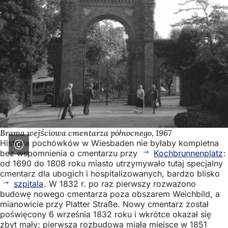
Brama wejściowa cmentarza północnego, 1967
Historia pochówków w Wiesbaden nie byłaby kompletna
bez wspomnienia o cmentarzu przy
Kochbrunnenplatz
:
od 1690 do 1808 roku miasto utrzymywało tutaj specjalny
cmentarz dla ubogich i hospitalizowanych, bardzo blisko
szpitala
. W 1832 r. po raz pierwszy rozważono
budowę nowego cmentarza poza obszarem Weichbild, a
mianowicie przy Platter Straße. Nowy cmentarz został
poświęcony 6 września 1832 roku i wkrótce okazał się
zbyt mały; pierwsza rozbudowa miała miejsce w 1851