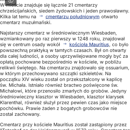
W mieście znajduje się łącznie 21 cmentarzy
chrześcijańskich, siedem żydowskich i jeden prawosławny.
Kilka lat temu na
cmentarzu południowym
otwarto
cmentarz muzułmański.
Najstarszy cmentarz w średniowiecznym Wiesbaden,
wzmiankowany po raz pierwszy w 1248 roku, znajdował
się w centrum osady wokół
kościoła Mauritius
, co było
powszechną praktyką w tamtych czasach. Był on otwarty
dla całej ludności, a osoby uprzywilejowane mogły być za
opłatą pochowane bezpośrednio w kościele, w pobliżu
relikwii świętego. Na cmentarzu znajdowało się ossuarium,
w którym przechowywano szczątki szkieletów. Na
początku XIV wieku został on przekształcony w kaplicę
św. Michała. Istniało również bractwo poświęcone św.
Michałowi, które przenosiło zmarłych do grobów. Jedyny
średniowieczny klasztor w Wiesbaden, klasztor klarysek
Klarenthal, również służył przez pewien czas jako miejsce
pochówku. Prawie żaden z bogatych grobowców nie
został zachowany.
Cmentarz przy kościele Mauritius został zastąpiony przez