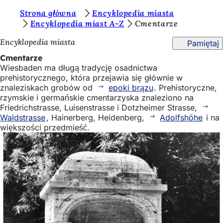
J
Strona główna
Encyklopedia miasta
Przejdź do treści
Encyklopedia miast A-Z
Cmentarze
e
Encyklopedia miasta
Pamiętaj
s
Cmentarze
t
Wiesbaden ma długą tradycję osadnictwa
e
prehistorycznego, która przejawia się głównie w
znaleziskach grobów od
epoki brązu
. Prehistoryczne,
ś
rzymskie i germańskie cmentarzyska znaleziono na
t
Friedrichstrasse, Luisenstrasse i Dotzheimer Strasse,
Waldstrasse
, Hainerberg, Heidenberg,
Adolfshöhe
i na
u
większości przedmieść.
t
a
j
: