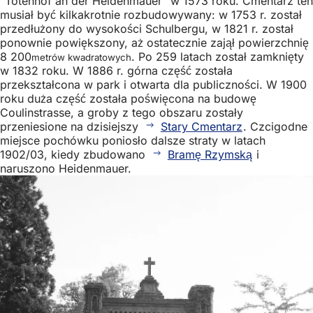
"Totenhof an der Heidenmauer" w 1573 roku. Cmentarz ten
musiał być kilkakrotnie rozbudowywany: w 1753 r. został
przedłużony do wysokości Schulbergu, w 1821 r. został
ponownie powiększony, aż ostatecznie zajął powierzchnię
8 200
. Po 259 latach został zamknięty
metrów kwadratowych
w 1832 roku. W 1886 r. górna część została
przekształcona w park i otwarta dla publiczności. W 1900
roku duża część została poświęcona na budowę
Coulinstrasse, a groby z tego obszaru zostały
przeniesione na dzisiejszy
Stary Cmentarz
. Czcigodne
miejsce pochówku poniosło dalsze straty w latach
1902/03, kiedy zbudowano
Bramę Rzymską
i
naruszono Heidenmauer.