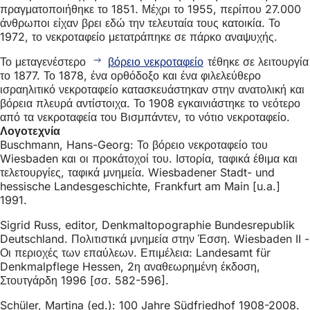
πραγματοποιήθηκε το 1851. Μέχρι το 1955, περίπου 27.000
άνθρωποι είχαν βρει εδώ την τελευταία τους κατοικία. Το
1972, το νεκροταφείο μετατράπηκε σε πάρκο αναψυχής.
Το μεταγενέστερο
βόρειο νεκροταφείο
τέθηκε σε λειτουργία
το 1877. Το 1878, ένα ορθόδοξο και ένα φιλελεύθερο
ισραηλιτικό νεκροταφείο κατασκευάστηκαν στην ανατολική και
βόρεια πλευρά αντίστοιχα. Το 1908 εγκαινιάστηκε το νεότερο
από τα νεκροταφεία του Βισμπάντεν, το νότιο νεκροταφείο.
Λογοτεχνία
Buschmann, Hans-Georg: Το βόρειο νεκροταφείο του
Wiesbaden και οι προκάτοχοί του. Ιστορία, ταφικά έθιμα και
τελετουργίες, ταφικά μνημεία. Wiesbadener Stadt- und
hessische Landesgeschichte, Frankfurt am Main [u.a.]
1991.
Sigrid Russ, editor, Denkmaltopographie Bundesrepublik
Deutschland. Πολιτιστικά μνημεία στην Έσση. Wiesbaden II -
Οι περιοχές των επαύλεων. Επιμέλεια: Landesamt für
Denkmalpflege Hessen, 2η αναθεωρημένη έκδοση,
Στουτγάρδη 1996 [σσ. 582-596].
Schüler, Martina (ed.): 100 Jahre Südfriedhof 1908-2008.