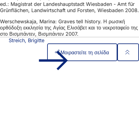
ed.: Magistrat der Landeshauptstadt Wiesbaden - Amt für
Grünflächen, Landwirtschaft und Forsten, Wiesbaden 2008.
Werschewskaja, Marina: Graves tell history. Η ρωσική
ορθόδοξη εκκλησία της Αγίας Ελισάβετ και το νεκροταφείο της
στο Βισμπάντεν, Βισμπάντεν 2007.
Streich, Brigitte
Μοιραστείτε τη σελίδα
Περιοχή
Γρήγορη πρόσβαση
ποδιών
Όλες οι υπηρεσίες
Ημερολόγιο εκδηλώσεων
Γραφείο πολιτών
Ανατροφοδότηση σχετικά με την ιστοσελίδα
Νομικά θέματα
Ρυθμίσεις προστασίας δεδομένων
Όροι χρήσης