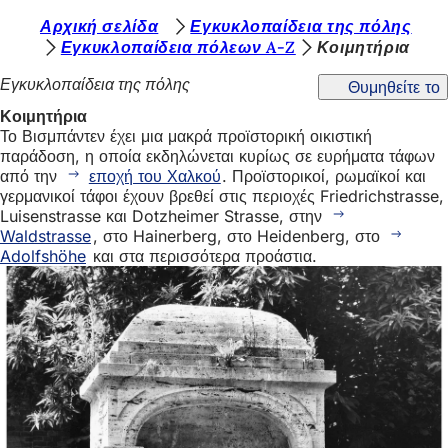
Β
Αρχική σελίδα
Εγκυκλοπαίδεια της πόλης
Μετάβαση στο περιεχόμενο
Εγκυκλοπαίδεια πόλεων A-Z
Κοιμητήρια
ρ
Εγκυκλοπαίδεια της πόλης
Θυμηθείτε το
ί
Κοιμητήρια
σ
Το Βισμπάντεν έχει μια μακρά προϊστορική οικιστική
κ
παράδοση, η οποία εκδηλώνεται κυρίως σε ευρήματα τάφων
από την
εποχή του Χαλκού
. Προϊστορικοί, ρωμαϊκοί και
ε
γερμανικοί τάφοι έχουν βρεθεί στις περιοχές Friedrichstrasse,
σ
Luisenstrasse και Dotzheimer Strasse, στην
Waldstrasse
, στο Hainerberg, στο Heidenberg, στο
τ
Adolfshöhe
και στα περισσότερα προάστια.
ε
ε
δ
ώ
: