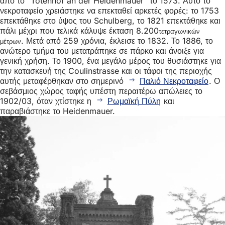
από το "Totenhof an der Heidenmauer" το 1573. Αυτό το
νεκροταφείο χρειάστηκε να επεκταθεί αρκετές φορές: το 1753
επεκτάθηκε στο ύψος του Schulberg, το 1821 επεκτάθηκε και
πάλι μέχρι που τελικά κάλυψε έκταση 8.200
τετραγωνικών
. Μετά από 259 χρόνια, έκλεισε το 1832. Το 1886, το
μέτρων
ανώτερο τμήμα του μετατράπηκε σε πάρκο και άνοιξε για
γενική χρήση. Το 1900, ένα μεγάλο μέρος του θυσιάστηκε για
την κατασκευή της Coulinstrasse και οι τάφοι της περιοχής
αυτής μεταφέρθηκαν στο σημερινό
Παλιό Νεκροταφείο
. Ο
σεβάσμιος χώρος ταφής υπέστη περαιτέρω απώλειες το
1902/03, όταν χτίστηκε η
Ρωμαϊκή Πύλη
και
παραβιάστηκε το Heidenmauer.