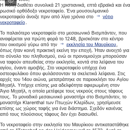
Η πόλη διαθέτει συνολικά 21 χριστιανικά, επτά εβραϊκά και ένα
ρωσικό ορθόδοξο νεκροταφείο. Ένα μουσουλμανικό
νεκροταφείο άνοιξε πριν από λίγα χρόνια στο
νότιο
νεκροταφείο
.
Το παλαιότερο νεκροταφείο στο μεσαιωνικό Βισμπάντεν, που
αναφέρεται για πρώτη φορά το 1248, βρισκόταν στο κέντρο
του οικισμού γύρω από την
εκκλησία του Μαυρίκιου
,
όπως ήταν κοινή πρακτική εκείνη την εποχή. Ήταν ανοιχτό για
το σύνολο του πληθυσμού, ενώ οι προνομιούχοι μπορούσαν
να ταφούν απευθείας στην εκκλησία, κοντά στα λείψανα του
αγίου, έναντι αμοιβής. Στο νεκροταφείο υπήρχε ένα
οστεοφυλάκιο όπου φυλάσσονταν τα σκελετικά λείψανα. Στις
αρχές του 14ου αιώνα, μετατράπηκε σε παρεκκλήσι του Αγίου
Μιχαήλ. Υπήρχε επίσης μια αδελφότητα αφιερωμένη στον
Άγιο Μιχαήλ, η οποία μετέφερε τους νεκρούς στους τάφους
τους. Το μοναδικό μεσαιωνικό μοναστήρι στο Βισμπάντεν, το
μοναστήρι Klarenthal των Πτωχών Κλερίδων, χρησίμευσε
επίσης ως χώρος ταφής για ένα διάστημα. Σχεδόν κανένας
από τους πλούσιους τάφους δεν έχει διασωθεί.
Το νεκροταφείο στην εκκλησία του Μαυρίκιου αντικαταστάθηκε