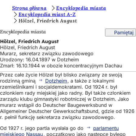
J
Strona główna
Encyklopedia miasta
Przejdź do treści
Encyklopedia miast A-Z
e
Hölzel, Friedrich August
s
Encyklopedia miasta
Pamiętaj
t
Hölzel, Friedrich August
e
Hölzel, Friedrich August
Murarz, sekretarz związku zawodowego
ś
Urodzony: 16.04.1897 w Dotzheim
t
Zmarł: 16.10.1944 w obozie koncentracyjnym Dachau
u
Przez całe życie Hölzel był blisko związany ze swoją
rodzinną gminą
Dotzheim
, a także z lokalnymi
t
rzemieślnikami i socjaldemokratami. Od 1924 r. był
a
członkiem rady miejskiej jako radny. Był także członkiem
zarządu klubu gimnastyki robotniczej w Dotzheim. Jako
j
murarz wstąpił do Deutscher Baugewerksbund w
Allgemeiner Deutscher Gewerkschaftsbund, gdzie od 1926
:
r. pełnił funkcję sekretarza związku zawodowego.
Od 1927 r. jego partia wysłała go do
parlamentu
miejskiego Nassau
, początkowo jako następcę byłego