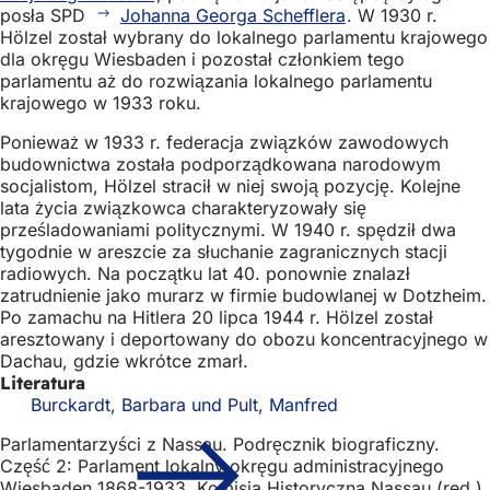
posła SPD
Johanna Georga Schefflera
. W 1930 r.
Hölzel został wybrany do lokalnego parlamentu krajowego
dla okręgu Wiesbaden i pozostał członkiem tego
parlamentu aż do rozwiązania lokalnego parlamentu
krajowego w 1933 roku.
Ponieważ w 1933 r. federacja związków zawodowych
budownictwa została podporządkowana narodowym
socjalistom, Hölzel stracił w niej swoją pozycję. Kolejne
lata życia związkowca charakteryzowały się
prześladowaniami politycznymi. W 1940 r. spędził dwa
tygodnie w areszcie za słuchanie zagranicznych stacji
radiowych. Na początku lat 40. ponownie znalazł
zatrudnienie jako murarz w firmie budowlanej w Dotzheim.
Po zamachu na Hitlera 20 lipca 1944 r. Hölzel został
aresztowany i deportowany do obozu koncentracyjnego w
Dachau, gdzie wkrótce zmarł.
Literatura
Burckardt, Barbara und Pult, Manfred
Parlamentarzyści z Nassau. Podręcznik biograficzny.
Część 2: Parlament lokalny okręgu administracyjnego
Wiesbaden 1868-1933, Komisja Historyczna Nassau (red.),