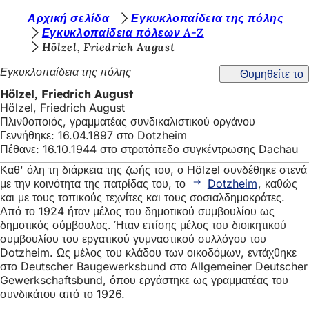
Β
Αρχική σελίδα
Εγκυκλοπαίδεια της πόλης
Μετάβαση στο περιεχόμενο
Εγκυκλοπαίδεια πόλεων A-Z
ρ
Hölzel, Friedrich August
ί
Εγκυκλοπαίδεια της πόλης
Θυμηθείτε το
σ
Hölzel, Friedrich August
κ
Hölzel, Friedrich August
Πλινθοποιός, γραμματέας συνδικαλιστικού οργάνου
ε
Γεννήθηκε: 16.04.1897 στο Dotzheim
σ
Πέθανε: 16.10.1944 στο στρατόπεδο συγκέντρωσης Dachau
τ
Καθ' όλη τη διάρκεια της ζωής του, ο Hölzel συνδέθηκε στενά
με την κοινότητα της πατρίδας του, το
Dotzheim
, καθώς
ε
και με τους τοπικούς τεχνίτες και τους σοσιαλδημοκράτες.
ε
Από το 1924 ήταν μέλος του δημοτικού συμβουλίου ως
δημοτικός σύμβουλος. Ήταν επίσης μέλος του διοικητικού
δ
συμβουλίου του εργατικού γυμναστικού συλλόγου του
Dotzheim. Ως μέλος του κλάδου των οικοδόμων, εντάχθηκε
ώ
στο Deutscher Baugewerksbund στο Allgemeiner Deutscher
:
Gewerkschaftsbund, όπου εργάστηκε ως γραμματέας του
συνδικάτου από το 1926.