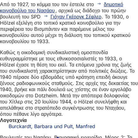
Από το 1927, το κόμμα του τον έστειλε στο
δημοτικό
κοινοβούλιο του Νασάου
, αρχικά ως διάδοχο του πρώην
βουλευτή του SPD
Γιόχαν Γκέοργκ Σέφλερ
. Το 1930, ο
Hölzel εξελέγη στο τοπικό κρατικό κοινοβούλιο για την
περιφέρεια του Βισμπάντεν και παρέμεινε μέλος του
κοινοβουλίου αυτού μέχρι τη διάλυση του τοπικού κρατικού
κοινοβουλίου το 1933.
Καθώς η οικοδομική συνδικαλιστική ομοσπονδία
ευθυγραμμίστηκε με τους εθνικοσοσιαλιστές το 1933, ο
Hölzel έχασε τη θέση του εκεί. Τα επόμενα χρόνια της ζωής
του συνδικαλιστή χαρακτηρίστηκαν από πολιτικές διώξεις. Το
1940 πέρασε δύο εβδομάδες υπό κράτηση επειδή άκουγε
ξένους ραδιοφωνικούς σταθμούς. Στις αρχές της δεκαετίας του
1940, βρήκε και πάλι δουλειά ως χτίστης σε έναν εργολάβο
οικοδομών στο Dotzheim. Μετά την απόπειρα δολοφονίας
του Χίτλερ στις 20 Ιουλίου 1944, ο Hölzel συνελήφθη και
απελάθηκε στο στρατόπεδο συγκέντρωσης του Νταχάου,
όπου πέθανε λίγο αργότερα.
Λογοτεχνία
Burckardt, Barbara und Pult, Manfred
Βουλευτές του Νασάου. Βιογραφικό εγχειρίδιο. Μέρος 2: Το