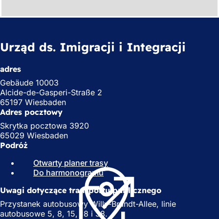
Urząd ds. Imigracji i Integracji
adres
Gebäude 10003
Alcide-de-Gasperi-Straße 2
65197 Wiesbaden
Adres pocztowy
Skrytka pocztowa 3920
65029 Wiesbaden
Podróż
Otwarty planer trasy
(
Do harmonogramu
(
O
O
t
Uwagi dotyczące transportu publicznego
t
w
w
i
Przystanek autobusowy Willy-Brandt-Allee, linie
i
e
autobusowe 5, 8, 15, 18 i 38.