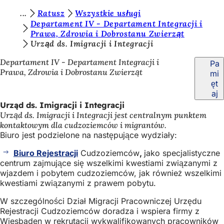
J
Ratusz
Wszystkie usługi
Przejdź do treści
Departament IV - Departament Integracji i
e
Prawa, Zdrowia i Dobrostanu Zwierząt
Urząd ds. Imigracji i Integracji
s
t
Departament IV - Departament Integracji i
Pa
Prawa, Zdrowia i Dobrostanu Zwierząt
mi
e
ęt
ś
aj
Urząd ds. Imigracji i Integracji
t
Urząd ds. Imigracji i Integracji jest centralnym punktem
u
kontaktowym dla cudzoziemców i migrantów.
Biuro jest podzielone na następujące wydziały:
t
a
Biuro Rejestracji
Cudzoziemców
,
jako specjalistyczne
centrum zajmujące się wszelkimi kwestiami związanymi z
j
wjazdem i pobytem cudzoziemców, jak również wszelkimi
kwestiami związanymi z prawem pobytu.
:
W szczególności Dział Migracji Pracowniczej Urzędu
Rejestracji Cudzoziemców doradza i wspiera firmy z
Wiesbaden w rekrutacji wykwalifikowanych pracowników