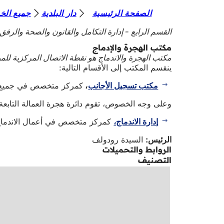
أ
الصفحة الرئيسية
دار البلدية
جميع الخ
الانتقال إلى المحتوى
ن
القسم الرابع - إدارة التكامل والقانون والصحة والرفق 
ت
مكتب الهجرة والإدماج
مكتب الهجرة والاندماج هو نقطة الاتصال المركزية للمو
ه
ينقسم المكتب إلى الأقسام التالية:
ن
مكتب تسجيل الأجانب
،
كمركز متخصص في جميع الم
ا
وعلى وجه الخصوص، تقوم دائرة هجرة العمالة التابع
إدارة الاندماج،
كمركز متخصص في أعمال الاندماج ف
الرئيس:
السيدة رودولف
الروابط والتحميلات
التصنيف