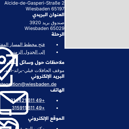
Alcide-de-Gasperi-Straße 2
65197 Wiesbaden
العنوان البريدي
صندوق بريد 3920
65029 Wiesbaden
الرحلة
فتح مخطط المسار المفت
إلى الجدول الزمني
(
ي
ملاحظات حول وسائل النقل العا
ف
ت
موقف الحافلات فيلي-براند-أليه، خطوط الحافلا
ح
البريد الإلكتروني
ف
tegration
wiesbaden
de
ي
الهاتف
ع
ل
+49 611 314421
ا
+49 611 315911
م
ة
الموقع الإلكتروني
ت
ب
مكتب الهجرة
(