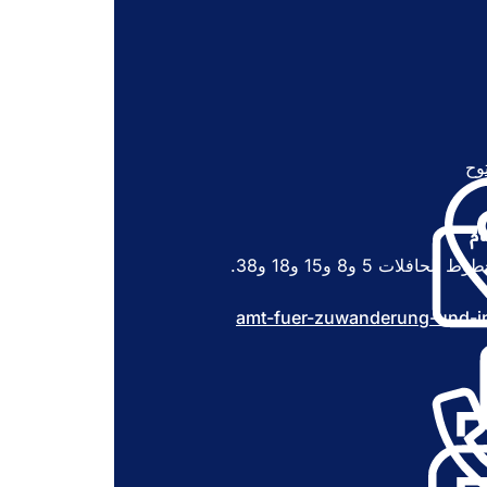
وح
(
ي
ف
ت
م
ح
ت 5 و8 و15 و18 و38.
ف
ي
amt-fuer-zuwanderung-und-in
ع
ل
ا
م
ة
ت
ب
و