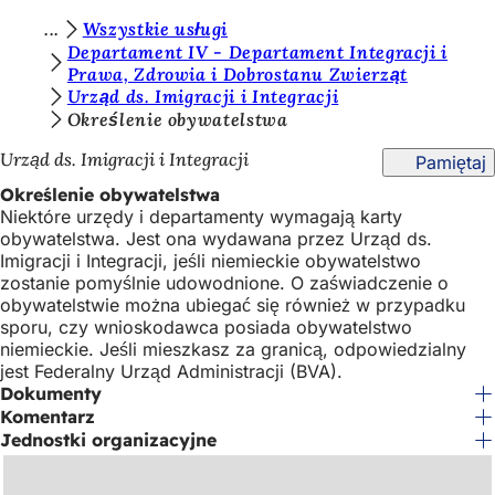
J
Wszystkie usługi
Przejdź do treści
Departament IV - Departament Integracji i
e
Prawa, Zdrowia i Dobrostanu Zwierząt
Urząd ds. Imigracji i Integracji
s
Określenie obywatelstwa
t
Urząd ds. Imigracji i Integracji
Pamiętaj
e
Określenie obywatelstwa
ś
Niektóre urzędy i departamenty wymagają karty
t
obywatelstwa. Jest ona wydawana przez Urząd ds.
Imigracji i Integracji, jeśli niemieckie obywatelstwo
u
zostanie pomyślnie udowodnione. O zaświadczenie o
t
obywatelstwie można ubiegać się również w przypadku
sporu, czy wnioskodawca posiada obywatelstwo
a
niemieckie. Jeśli mieszkasz za granicą, odpowiedzialny
j
jest Federalny Urząd Administracji (BVA).
Dokumenty
:
Komentarz
Jednostki organizacyjne