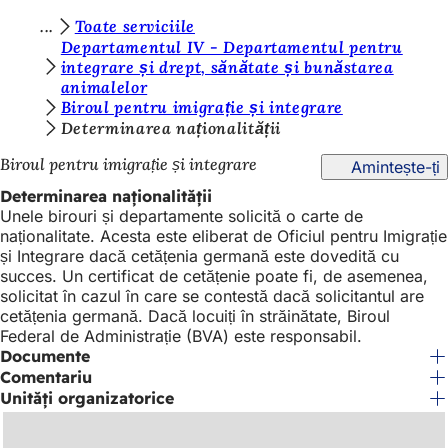
S
Toate serviciile
Salt la conținut
Departamentul IV - Departamentul pentru
u
integrare și drept, sănătate și bunăstarea
animalelor
n
Biroul pentru imigrație și integrare
t
Determinarea naționalității
e
Biroul pentru imigrație și integrare
Amintește-ți
ț
Determinarea naționalității
i
Unele birouri și departamente solicită o carte de
naționalitate. Acesta este eliberat de Oficiul pentru Imigrație
a
și Integrare dacă cetățenia germană este dovedită cu
i
succes. Un certificat de cetățenie poate fi, de asemenea,
solicitat în cazul în care se contestă dacă solicitantul are
c
cetățenia germană. Dacă locuiți în străinătate, Biroul
i
Federal de Administrație (BVA) este responsabil.
Documente
:
Comentariu
Unități organizatorice