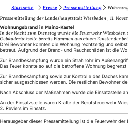
S
Startseite
Presse
Pressemitteilung
Wohnung
Inhalt anspringen
i
Pressemitteilung der Landeshauptstadt Wiesbaden
11. Nove
e
Wohnungsbrand in Mainz-Kastel
In der Nacht zum Dienstag wurde die Feuerwehr Wiesbaden zu
b
Gebäuderückseite bereits Flammen aus einem Fenster der be
e
Drei Bewohner konnten die Wohnung rechtzeitig und selbstst
betreut. Aufgrund der Brand- und Rauchschäden ist die W
f
Zur Brandbekämpfung wurde ein Strahlrohr im Außenangriff
i
Das Feuer konnte so auf die betroffene Wohnung begrenzt
n
Zur Brandbekämpfung sowie zur Kontrolle des Daches kamen
d
sicher ausgeschlossen werden. Die restlichen Bewohner d
e
Nach Abschluss der Maßnahmen wurde die Einsatzstelle an 
n
An der Einsatzstelle waren Kräfte der Berufsfeuerwehr Wie
s
2. Reviers im Einsatz.
i
Herausgeber dieser Pressemitteilung ist die Feuerwehr de
c