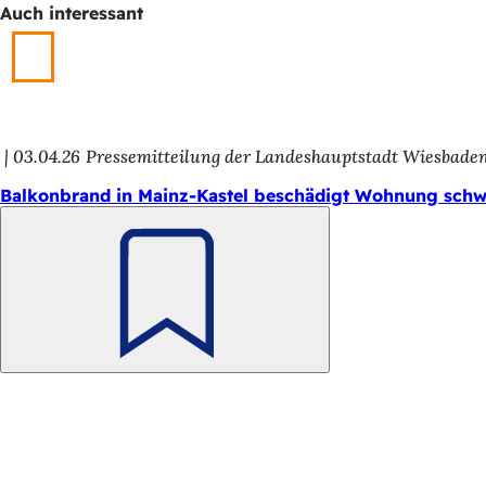
Auch interessant
h
h
i
e
r
03.04.26
Pressemitteilung der Landeshauptstadt Wiesbade
:
Balkonbrand in Mainz-Kastel beschädigt Wohnung schw
Merken
Fußbereich
Schnellzugriff
Alle Dienstleistungen
Veranstaltungs­kalender
Bürgerbüro
Feedback zur Webseite