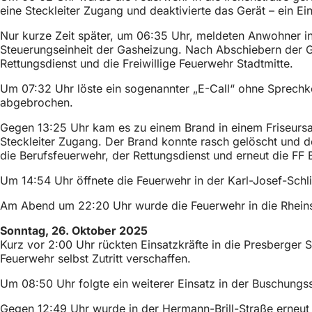
h
eine Steckleiter Zugang und deaktivierte das Gerät – ein Ei
h
Nur kurze Zeit später, um 06:35 Uhr, meldeten Anwohner i
Steuerungseinheit der Gasheizung. Nach Abschiebern der
i
Rettungsdienst und die Freiwillige Feuerwehr Stadtmitte.
e
Um 07:32 Uhr löste ein sogenannter „E-Call“ ohne Sprechk
r
abgebrochen.
:
Gegen 13:25 Uhr kam es zu einem Brand in einem Friseursal
Steckleiter Zugang. Der Brand konnte rasch gelöscht und 
die Berufsfeuerwehr, der Rettungsdienst und erneut die FF B
Um 14:54 Uhr öffnete die Feuerwehr in der Karl-Josef-Schli
Am Abend um 22:20 Uhr wurde die Feuerwehr in die Rheinstra
Sonntag, 26. Oktober 2025
Kurz vor 2:00 Uhr rückten Einsatzkräfte in die Presberger S
Feuerwehr selbst Zutritt verschaffen.
Um 08:50 Uhr folgte ein weiterer Einsatz in der Buschungs
Gegen 12:49 Uhr wurde in der Hermann-Brill-Straße erneut