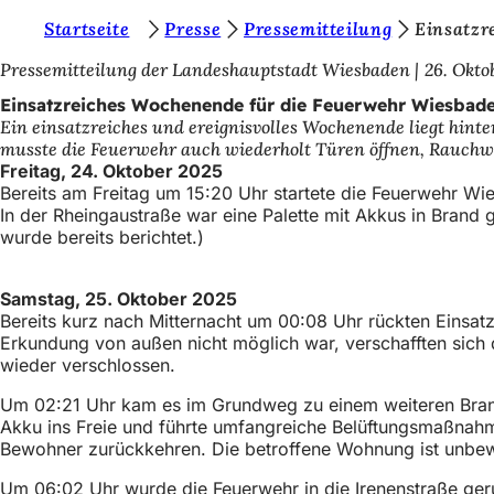
S
Startseite
Presse
Pressemitteilung
Einsatzr
Inhalt anspringen
i
Pressemitteilung der Landeshauptstadt Wiesbaden
26. Okto
e
Einsatzreiches Wochenende für die Feuerwehr Wiesbad
Ein einsatzreiches und ereignisvolles Wochenende liegt hi
b
musste die Feuerwehr auch wiederholt Türen öffnen, Rauchw
e
Freitag, 24. Oktober 2025
Bereits am Freitag um 15:20 Uhr startete die Feuerwehr Wi
f
In der Rheingaustraße war eine Palette mit Akkus in Brand
i
wurde bereits berichtet.)
n
Samstag, 25. Oktober 2025
d
Bereits kurz nach Mitternacht um 00:08 Uhr rückten Einsat
e
Erkundung von außen nicht möglich war, verschafften sich
wieder verschlossen.
n
Um 02:21 Uhr kam es im Grundweg zu einem weiteren Brand
s
Akku ins Freie und führte umfangreiche Belüftungsmaßnah
i
Bewohner zurückkehren. Die betroffene Wohnung ist unbewoh
c
Um 06:02 Uhr wurde die Feuerwehr in die Irenenstraße geru