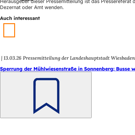
Herausgeber dieser Pressemitteilung ist das Presserefera
Dezernat oder Amt wenden.
Auch interessant
13.03.26
Pressemitteilung der Landeshauptstadt Wiesbade
Sperrung der Mühlwiesenstraße in Sonnenberg: Busse w
Merken
Fußbereich
Schnellzugriff
Alle Dienstleistungen
Veranstaltungs­kalender