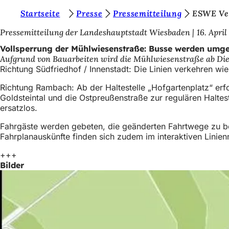
S
Startseite
Presse
Pressemitteilung
ESWE Ve
Inhalt anspringen
i
Pressemitteilung der Landeshauptstadt Wiesbaden
16. April
e
Vollsperrung der Mühlwiesenstraße: Busse werden umgel
Aufgrund von Bauarbeiten wird die Mühlwiesenstraße ab Dienst
b
Richtung Südfriedhof / Innenstadt: Die Linien verkehren w
e
Richtung Rambach: Ab der Haltestelle „Hofgartenplatz“ erfo
f
Goldsteintal und die Ostpreußenstraße zur regulären Haltes
ersatzlos.
i
n
Fahrgäste werden gebeten, die geänderten Fahrtwege zu ber
Fahrplanauskünfte finden sich zudem im interaktiven Linie
d
+++
e
Bilder
n
s
i
c