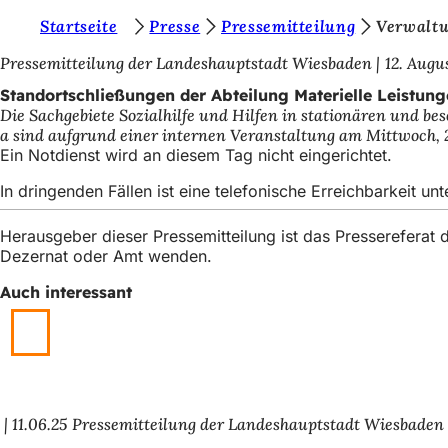
S
Startseite
Presse
Pressemitteilung
Verwalt
Inhalt anspringen
i
Pressemitteilung der Landeshauptstadt Wiesbaden
12. Augu
e
Standortschließungen der Abteilung Materielle Leistun
Die Sachgebiete Sozialhilfe und Hilfen in stationären und b
b
a sind aufgrund einer internen Veranstaltung am Mittwoch, 21
e
Ein Notdienst wird an diesem Tag nicht eingerichtet.
f
In dringenden Fällen ist eine telefonische Erreichbarkeit unt
i
Herausgeber dieser Pressemitteilung ist das Presserefera
n
Dezernat oder Amt wenden.
d
Auch interessant
e
n
s
i
11.06.25
Pressemitteilung der Landeshauptstadt Wiesbaden
c