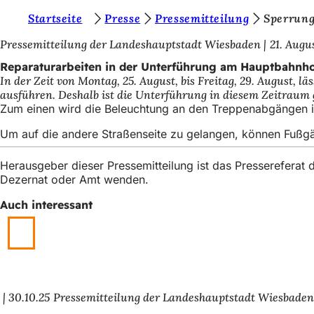
S
Startseite
Presse
Pressemitteilung
Sperrun
Inhalt anspringen
i
Pressemitteilung der Landeshauptstadt Wiesbaden
21. Augu
e
Reparaturarbeiten in der Unterführung am Hauptbahnh
In der Zeit von Montag, 25. August, bis Freitag, 29. Augus
b
ausführen. Deshalb ist die Unterführung in diesem Zeitraum 
e
Zum einen wird die Beleuchtung an den Treppenabgängen in
f
Um auf die andere Straßenseite zu gelangen, können Fußg
i
Herausgeber dieser Pressemitteilung ist das Presserefera
n
Dezernat oder Amt wenden.
d
Auch interessant
e
n
s
i
30.10.25
Pressemitteilung der Landeshauptstadt Wiesbade
c