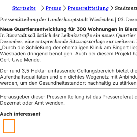
S
Startseite
Presse
Pressemitteilung
Stadtent
Inhalt anspringen
i
Pressemitteilung der Landeshauptstadt Wiesbaden
03. Dez
e
Neue Quartiersentwicklung für 300 Wohnungen in Biers
In Bierstadt soll östlich der Leibnizstraße ein neues Quart
b
Dezember, eine entsprechende Sitzungsvorlage zur weiteren B
e
„Durch die Schließung der ehemaligen Klinik am Bingert lieg
Wiesbaden dringend benötigen. Auch bei diesem Projekt hab
f
Gert-Uwe Mende.
i
Der rund 3,5 Hektar umfassende Geltungsbereich bietet die
n
Aufenthaltsqualitäten und ein dichtes Wegenetz mit Anbin
werden, um den Gesundheitsstandort nachhaltig zu stärken
d
e
Herausgeber dieser Pressemitteilung ist das Presserefera
Dezernat oder Amt wenden.
n
s
Auch interessant
i
c