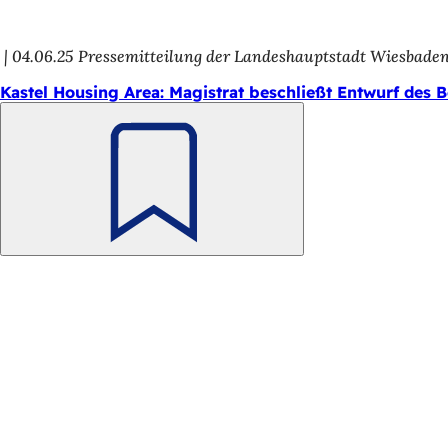
h
h
04.06.25
Pressemitteilung der Landeshauptstadt Wiesbade
i
Kastel Housing Area: Magistrat beschließt Entwurf des
e
r
:
Merken