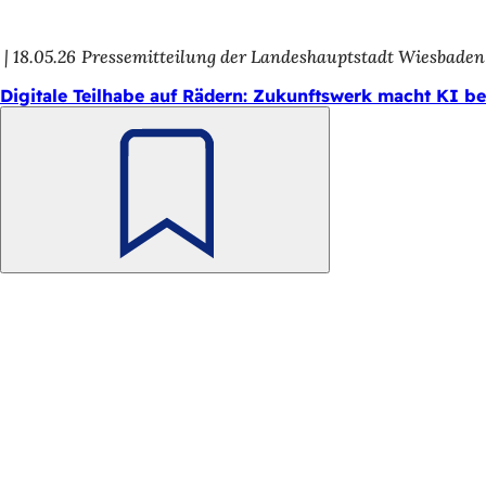
h
h
18.05.26
Pressemitteilung der Landeshauptstadt Wiesbaden
i
Digitale Teilhabe auf Rädern: Zukunftswerk macht KI be
e
r
:
Merken