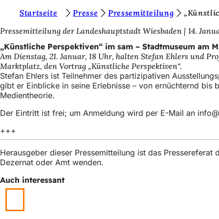
S
Startseite
Presse
Pressemitteilung
„Künstli
Inhalt anspringen
i
Pressemitteilung der Landeshauptstadt Wiesbaden
14. Janu
e
„Künstliche Perspektiven“ im sam – Stadtmuseum am M
Am Dienstag, 21. Januar, 18 Uhr, halten Stefan Ehlers und P
b
Marktplatz, den Vortrag „Künstliche Perspektiven“.
e
Stefan Ehlers ist Teilnehmer des partizipativen Ausstellun
gibt er Einblicke in seine Erlebnisse – von ernüchternd bis
f
Medientheorie.
i
Der Eintritt ist frei; um Anmeldung wird per E-Mail an
info
n
+++
d
e
Herausgeber dieser Pressemitteilung ist das Presserefera
Dezernat oder Amt wenden.
n
s
Auch interessant
i
c