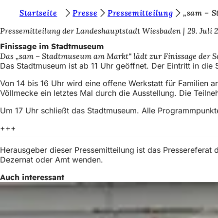
S
Startseite
Presse
Pressemitteilung
„sam – 
Inhalt anspringen
i
Pressemitteilung der Landeshauptstadt Wiesbaden
29. Juli 
e
Finissage im Stadtmuseum
Das „sam – Stadtmuseum am Markt“ lädt zur Finissage der Son
b
Das Stadtmuseum ist ab 11 Uhr geöffnet. Der Eintritt in die 
e
Von 14 bis 16 Uhr wird eine offene Werkstatt für Familien
f
Völlmecke ein letztes Mal durch die Ausstellung. Die Teil
i
Um 17 Uhr schließt das Stadtmuseum. Alle Programmpunkt
n
+++
d
e
Herausgeber dieser Pressemitteilung ist das Presserefera
Dezernat oder Amt wenden.
n
Auch interessant
s
i
c