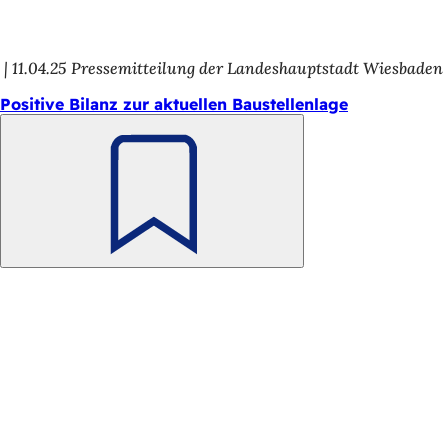
h
h
11.04.25
Pressemitteilung der Landeshauptstadt Wiesbaden
i
Positive Bilanz zur aktuellen Baustellenlage
e
r
:
Merken