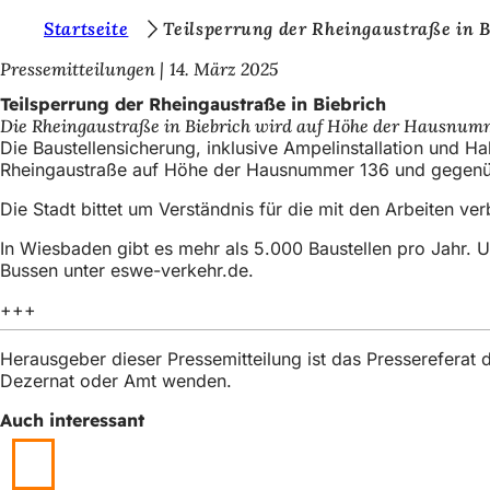
S
Startseite
Teilsperrung der Rheingaustraße in B
Inhalt anspringen
i
Pressemitteilungen
14. März 2025
e
Teilsperrung der Rheingaustraße in Biebrich
Die Rheingaustraße in Biebrich wird auf Höhe der Hausnummer 
b
Die Baustellensicherung, inklusive Ampelinstallation und H
e
Rheingaustraße auf Höhe der Hausnummer 136 und gegenüber 
f
Die Stadt bittet um Verständnis für die mit den Arbeiten 
i
In Wiesbaden gibt es mehr als 5.000 Baustellen pro Jahr. 
n
Bussen unter eswe-verkehr.de.
d
+++
e
Herausgeber dieser Pressemitteilung ist das Presserefera
n
Dezernat oder Amt wenden.
s
Auch interessant
i
c