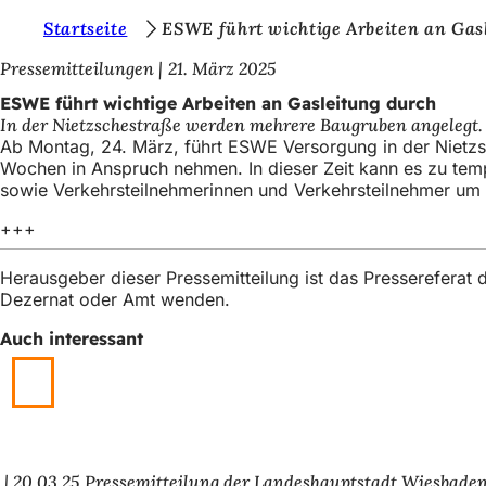
S
Startseite
ESWE führt wichtige Arbeiten an Gas
Inhalt anspringen
i
Pressemitteilungen
21. März 2025
e
ESWE führt wichtige Arbeiten an Gasleitung durch
In der Nietzschestraße werden mehrere Baugruben angelegt.
b
Ab Montag, 24. März, führt ESWE Versorgung in der Nietzs
e
Wochen in Anspruch nehmen. In dieser Zeit kann es zu te
sowie Verkehrsteilnehmerinnen und Verkehrsteilnehmer um 
f
+++
i
n
Herausgeber dieser Pressemitteilung ist das Presserefera
d
Dezernat oder Amt wenden.
e
Auch interessant
n
s
i
c
20.03.25
Pressemitteilung der Landeshauptstadt Wiesbade