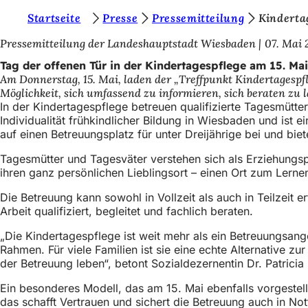
S
Startseite
Presse
Pressemitteilung
Kinderta
Inhalt anspringen
i
Pressemitteilung der Landeshauptstadt Wiesbaden
07. Mai 
e
Tag der offenen Tür in der Kindertagespflege am 15. Mai
Am Donnerstag, 15. Mai, laden der „Treffpunkt Kindertagespf
b
Möglichkeit, sich umfassend zu informieren, sich beraten zu
e
In der Kindertagespflege betreuen qualifizierte Tagesmütter
Individualität frühkindlicher Bildung in Wiesbaden und ist 
f
auf einen Betreuungsplatz für unter Dreijährige bei und biet
i
Tagesmütter und Tagesväter verstehen sich als Erziehungspar
n
ihren ganz persönlichen Lieblingsort – einen Ort zum Lern
d
Die Betreuung kann sowohl in Vollzeit als auch in Teilzeit
e
Arbeit qualifiziert, begleitet und fachlich beraten.
n
„Die Kindertagespflege ist weit mehr als ein Betreuungsange
Rahmen. Für viele Familien ist sie eine echte Alternative zu
s
der Betreuung leben“, betont Sozialdezernentin Dr. Patricia
i
Ein besonderes Modell, das am 15. Mai ebenfalls vorgestellt
c
das schafft Vertrauen und sichert die Betreuung auch in Not