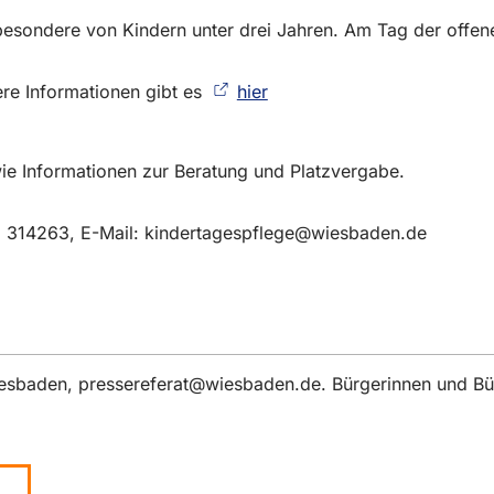
sbesondere von Kindern unter drei Jahren. Am Tag der offen
ere Informationen gibt es
hier
(Öffnet
in
einem
neuen
ie Informationen zur Beratung und Platzvergabe.
Tab)
) 314263, E-Mail:
kindertagespflege
wiesbaden
de
iesbaden,
pressereferat
wiesbaden
de
. Bürgerinnen und Bü