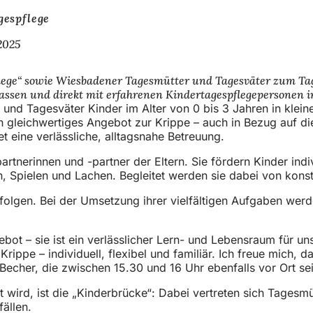
gespflege
2025
lege“ sowie Wiesbadener Tagesmütter und Tagesväter zum Tag d
 lassen und direkt mit erfahrenen Kindertagespflegepersonen
 und Tagesväter Kinder im Alter von 0 bis 3 Jahren in klein
ein gleichwertiges Angebot zur Krippe – auch in Bezug auf d
et eine verlässliche, alltagsnahe Betreuung.
tnerinnen und -partner der Eltern. Sie fördern Kinder indivi
en, Spielen und Lachen. Begleitet werden sie dabei von kon
 erfolgen. Bei der Umsetzung ihrer vielfältigen Aufgaben w
bot – sie ist ein verlässlicher Lern- und Lebensraum für uns
r Krippe – individuell, flexibel und familiär. Ich freue mic
 Becher, die zwischen 15.30 und 16 Uhr ebenfalls vor Ort se
 wird, ist die „Kinderbrücke“: Dabei vertreten sich Tagesmü
fällen.