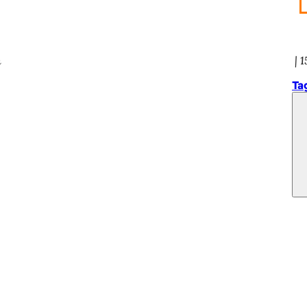
n
1
Ta