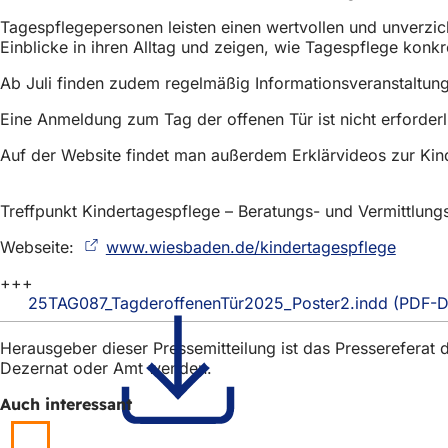
h
Tagespflegepersonen leisten einen wertvollen und unverzic
h
Einblicke in ihren Alltag und zeigen, wie Tagespflege konkre
i
Ab Juli finden zudem regelmäßig Informationsveranstaltunge
e
Eine Anmeldung zum Tag der offenen Tür ist nicht erforder
r
Auf der Website findet man außerdem Erklärvideos zur Kin
:
Treffpunkt Kindertagespflege – Beratungs- und Vermittlung
Webseite:
www.wiesbaden.de/kindertagespflege
(Öffnet
in
+++
einem
25TAG087_TagderoffenenTür2025_Poster2.indd
PDF
-D
neuen
Tab)
Herausgeber dieser Pressemitteilung ist das Presserefera
Dezernat oder Amt wenden.
Auch interessant