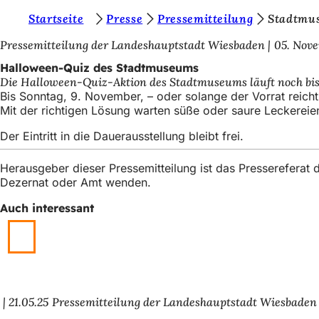
S
Startseite
Presse
Pressemitteilung
Stadtmu
Inhalt anspringen
i
Pressemitteilung der Landeshauptstadt Wiesbaden
05. Nov
e
Halloween-Quiz des Stadtmuseums
Die Halloween-Quiz-Aktion des Stadtmuseums läuft noch bis
b
Bis Sonntag, 9. November, – oder solange der Vorrat reic
e
Mit der richtigen Lösung warten süße oder saure Leckereie
f
Der Eintritt in die Dauerausstellung bleibt frei.
i
Herausgeber dieser Pressemitteilung ist das Presserefera
n
Dezernat oder Amt wenden.
d
Auch interessant
e
n
s
i
21.05.25
Pressemitteilung der Landeshauptstadt Wiesbaden
c