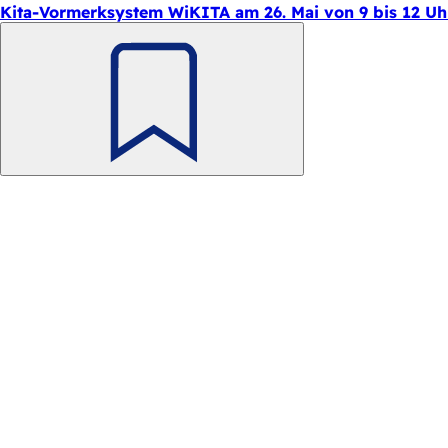
Kita-Vormerksystem WiKITA am 26. Mai von 9 bis 12 Uhr
h
h
i
e
Merken
r
: