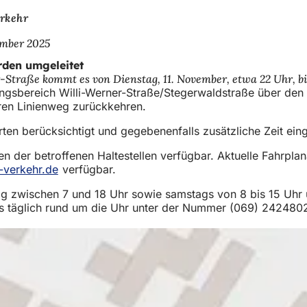
rkehr
ember 2025
rden umgeleitet
traße kommt es von Dienstag, 11. November, etwa 22 Uhr, bis 
zungsbereich Willi-Werner-Straße/Stegerwaldstraße über de
ären Linienweg zurückkehren.
ten berücksichtigt und gegebenenfalls zusätzliche Zeit ei
n der betroffenen Haltestellen verfügbar. Aktuelle Fahrpla
verkehr.de
(Öffnet
verfügbar.
in
g zwischen 7 und 18 Uhr sowie samstags von 8 bis 15 Uhr u
einem
as täglich rund um die Uhr unter der Nummer (069) 242480
neuen
Tab)