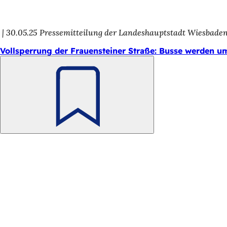
30.05.25
Pressemitteilung der Landeshauptstadt Wiesbade
Vollsperrung der Frauensteiner Straße: Busse werden um
Merken
Fußbereich
Schnellzugriff
Alle Dienstl
Veranstaltu
Bürgerbüro
Feedback z
Rechtliches