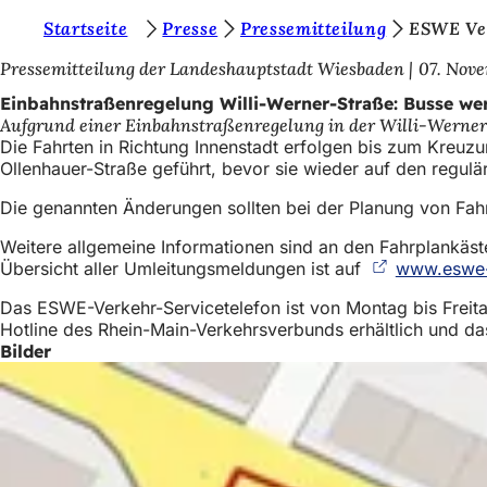
S
Startseite
Presse
Pressemitteilung
ESWE Ve
Inhalt anspringen
i
Pressemitteilung der Landeshauptstadt Wiesbaden
07. Nov
e
Einbahnstraßenregelung Willi-Werner-Straße: Busse we
Aufgrund einer Einbahnstraßenregelung in der Willi-Werner-S
b
Die Fahrten in Richtung Innenstadt erfolgen bis zum Kreu
e
Ollenhauer-Straße geführt, bevor sie wieder auf den regul
f
Die genannten Änderungen sollten bei der Planung von Fahr
i
Weitere allgemeine Informationen sind an den Fahrplankäste
n
Übersicht aller Umleitungsmeldungen ist auf
www.eswe-
d
Das ESWE-Verkehr-Servicetelefon ist von Montag bis Freita
Hotline des Rhein-Main-Verkehrsverbunds erhältlich und d
e
Bilder
n
s
i
c