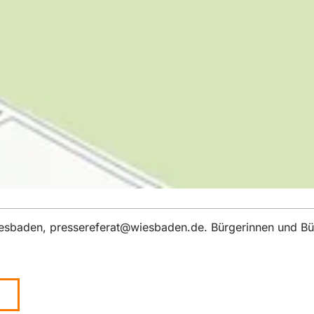
iesbaden,
pressereferat
wiesbaden
de
. Bürgerinnen und Bü