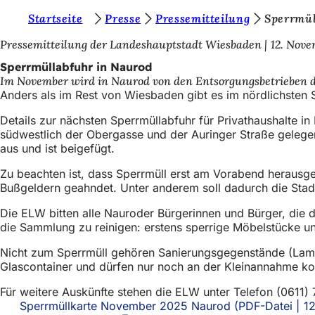
S
Startseite
Presse
Pressemitteilung
Sperrmül
Inhalt anspringen
i
Pressemitteilung der Landeshauptstadt Wiesbaden
12. Nove
e
Sperrmüllabfuhr in Naurod
Im November wird in Naurod von den Entsorgungsbetrieben d
b
Anders als im Rest von Wiesbaden gibt es im nördlichsten S
e
Details zur nächsten Sperrmüllabfuhr für Privathaushalte 
f
südwestlich der Obergasse und der Auringer Straße gelegene
aus und ist beigefügt.
i
n
Zu beachten ist, dass Sperrmüll erst am Vorabend herausge
Bußgeldern geahndet. Unter anderem soll dadurch die Stad
d
Die ELW bitten alle Nauroder Bürgerinnen und Bürger, die
e
die Sammlung zu reinigen: erstens sperrige Möbelstücke un
n
Nicht zum Sperrmüll gehören Sanierungsgegenstände (Lamin
s
Glascontainer und dürfen nur noch an der Kleinannahme k
i
Für weitere Auskünfte stehen die ELW unter Telefon (0611)
c
Sperrmüllkarte November 2025 Naurod
PDF
-Datei
12