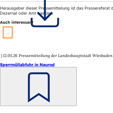
h
Herausgeber dieser Pressemitteilung ist das Presserefera
h
Dezernat oder Amt wenden.
i
Auch interessant
e
r
:
12.05.26
Pressemitteilung der Landeshauptstadt Wiesbaden
Sperrmüllabfuhr in Naurod
Merken