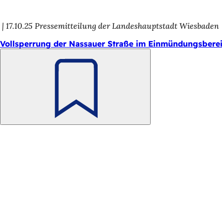
h
h
17.10.25
Pressemitteilung der Landeshauptstadt Wiesbaden
i
Vollsperrung der Nassauer Straße im Einmündungsbereic
e
r
:
Merken
Fußbereich
Schnellzugriff
Alle Dienstleistungen
Veranstaltungs­kalender
Bürgerbüro
Feedback zur Webseite
Rechtliches