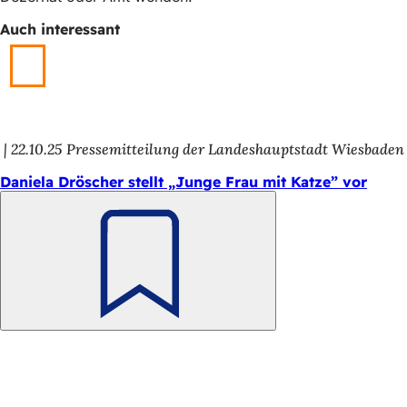
Tab
h
Auch interessant
h
i
e
r
22.10.25
Pressemitteilung der Landeshauptstadt Wiesbaden
:
Daniela Dröscher stellt „Junge Frau mit Katze” vor
Merken
Fußbereich
Schnellzugriff
Alle Dienstleistungen
Veranstaltungs­kalender
Bürgerbüro