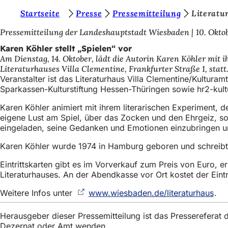
S
Startseite
Presse
Pressemitteilung
Literatu
Inhalt anspringen
i
Pressemitteilung der Landeshauptstadt Wiesbaden
10. Okto
e
Karen Köhler stellt „Spielen“ vor
Am Dienstag, 14. Oktober, lädt die Autorin Karen Köhler mit
b
Literaturhauses Villa Clementine, Frankfurter Straße 1, statt
e
Veranstalter ist das Literaturhaus Villa Clementine/Kultu
Sparkassen-Kulturstiftung Hessen-Thüringen sowie hr2-kult
f
Karen Köhler animiert mit ihrem literarischen Experiment,
i
eigene Lust am Spiel, über das Zocken und den Ehrgeiz, sond
n
eingeladen, seine Gedanken und Emotionen einzubringen und
d
Karen Köhler wurde 1974 in Hamburg geboren und schreibt 
e
Eintrittskarten gibt es im Vorverkauf zum Preis von Euro,
n
Literaturhauses. An der Abendkasse vor Ort kostet der Eintr
s
Weitere Infos unter
www.wiesbaden.de/literaturhaus
(Öf
.
i
in
ein
Herausgeber dieser Pressemitteilung ist das Presserefera
c
neu
Dezernat oder Amt wenden.