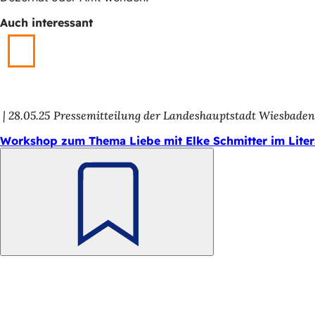
Tab
h
Auch interessant
h
i
e
r
28.05.25
Pressemitteilung der Landeshauptstadt Wiesbade
:
Workshop zum Thema Liebe mit Elke Schmitter im Liter
Merken
Fußbereich
Schnellzugriff
Alle Dienstl
Veranstaltu
Bürgerbüro