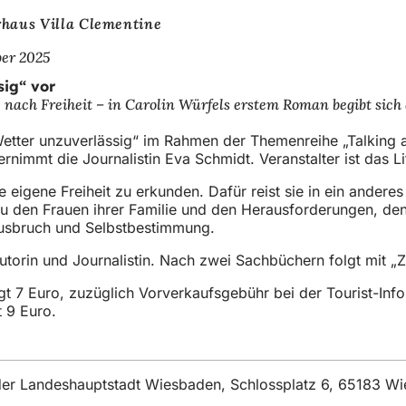
rhaus Villa Clementine
ber 2025
sig“ vor
 nach Freiheit – in Carolin Würfels erstem Roman begibt sich
etter unzuverlässig“ im Rahmen der Themenreihe „Talking ab
nimmt die Journalistin Eva Schmidt. Veranstalter ist das L
eigene Freiheit zu erkunden. Dafür reist sie in ein anderes
zu den Frauen ihrer Familie und den Herausforderungen, dene
Ausbruch und Selbstbestimmung.
utorin und Journalistin. Nach zwei Sachbüchern folgt mit „Z
gt 7 Euro, zuzüglich Vorverkaufsgebühr bei der Tourist-In
t 9 Euro.
fnet
em
t der Landeshauptstadt Wiesbaden, Schlossplatz 6, 65183 W
en