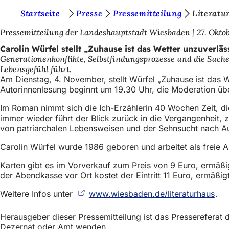
S
Startseite
Presse
Pressemitteilung
Literatu
Inhalt anspringen
i
Pressemitteilung der Landeshauptstadt Wiesbaden
27. Okto
e
Carolin Würfel stellt „Zuhause ist das Wetter unzuverläs
Generationenkonflikte, Selbstfindungsprozesse und die Suche
b
Lebensgefühl führt.
e
Am Dienstag, 4. November, stellt Würfel „Zuhause ist das W
Autorinnenlesung beginnt um 19.30 Uhr, die Moderation über
f
Im Roman nimmt sich die Ich-Erzählerin 40 Wochen Zeit, die 
i
immer wieder führt der Blick zurück in die Vergangenheit, 
n
von patriarchalen Lebensweisen und der Sehnsucht nach 
d
Carolin Würfel wurde 1986 geboren und arbeitet als freie A
e
Karten gibt es im Vorverkauf zum Preis von 9 Euro, ermäßi
n
der Abendkasse vor Ort kostet der Eintritt 11 Euro, ermäßig
s
Weitere Infos unter
www.wiesbaden.de/literaturhaus
(Öf
.
i
in
ein
Herausgeber dieser Pressemitteilung ist das Presserefera
c
neu
Dezernat oder Amt wenden.