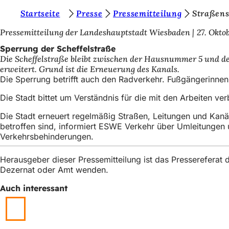
S
Startseite
Presse
Pressemitteilung
Straßen
Inhalt anspringen
i
Pressemitteilung der Landeshauptstadt Wiesbaden
27. Okto
e
Sperrung der Scheffelstraße
Die Scheffelstraße bleibt zwischen der Hausnummer 5 und dem 
b
erweitert. Grund ist die Erneuerung des Kanals.
e
Die Sperrung betrifft auch den Radverkehr. Fußgängerinn
f
Die Stadt bittet um Verständnis für die mit den Arbeiten 
i
Die Stadt erneuert regelmäßig Straßen, Leitungen und Kanä
n
betroffen sind, informiert ESWE Verkehr über Umleitungen
Verkehrsbehinderungen.
d
e
Herausgeber dieser Pressemitteilung ist das Presserefera
Dezernat oder Amt wenden.
n
s
Auch interessant
i
c