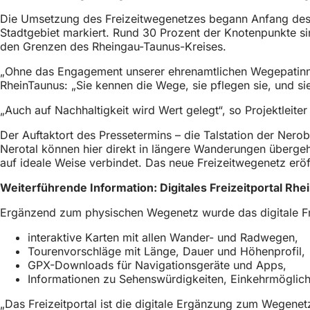
h
Die Umsetzung des Freizeitwegenetzes begann Anfang des
h
Stadtgebiet markiert. Rund 30 Prozent der Knotenpunkte si
den Grenzen des Rheingau-Taunus-Kreises.
i
„Ohne das Engagement unserer ehrenamtlichen Wegepatinnen
e
RheinTaunus: „Sie kennen die Wege, sie pflegen sie, und si
r
„Auch auf Nachhaltigkeit wird Wert gelegt“, so Projektleite
:
Der Auftaktort des Pressetermins – die Talstation der Ner
Nerotal können hier direkt in längere Wanderungen übergeh
auf ideale Weise verbindet. Das neue Freizeitwegenetz erö
Weiterführende Information: Digitales Freizeitportal Rh
Ergänzend zum physischen Wegenetz wurde das digitale Fr
interaktive Karten mit allen Wander- und Radwegen,
Tourenvorschläge mit Länge, Dauer und Höhenprofil,
GPX-Downloads für Navigationsgeräte und Apps,
Informationen zu Sehenswürdigkeiten, Einkehrmöglich
„Das Freizeitportal ist die digitale Ergänzung zum Wegenet