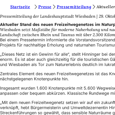
S
Startseite
Presse
Pressemitteilung
Aktuelle
Inhalt anspringen
i
Pressemitteilung der Landeshauptstadt Wiesbaden
29. Okto
e
Aktueller Stand des neuen Freizeitwegenetzes im Natur
Wiesbaden setzt Maßstäbe für moderne Naherholung und nach
b
Landschaft zwischen Rhein und Taunus mit über 2.300 Kilome
e
Bei einem Pressetermin informierte die Vorstandsvorsitze
Projekts für nachhaltige Erholung und naturnahen Tourismu
f
„Dieses Netz ist ein Gewinn für alle“, stellt Hinninger bei
i
enorm. Es ist aber auch gleichzeitig für die touristischen
n
und Wiesbaden als Tor zum Naturerlebnis deutlich im lukrat
d
Zentrales Element des neuen Freizeitwegenetzes ist das Kno
e
nächstgelegenen Knotenpunkte hin.
n
Insgesamt wurden 1.600 Knotenpunkte mit 5.600 Wegweisern
anpassen oder bequem abkürzen. Klassische Rundwege mit r
s
i
„Mit dem neuen Freizeitwegenetz setzen wir auf ein zukunf
verknüpft, hebt Bürgermeisterin und Umweltdezernentin Hi
c
Streckenführungen so gewählt, dass sensible Naturräume g