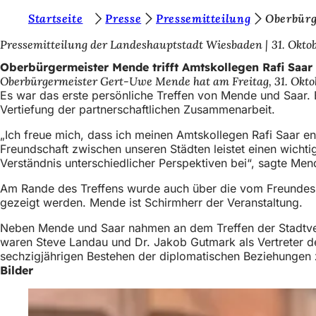
S
Startseite
Presse
Pressemitteilung
Oberbürg
Inhalt anspringen
i
Pressemitteilung der Landeshauptstadt Wiesbaden
31. Okto
e
Oberbürgermeister Mende trifft Amtskollegen Rafi Saar
Oberbürgermeister Gert-Uwe Mende hat am Freitag, 31. Oktober
b
Es war das erste persönliche Treffen von Mende und Saar. 
e
Vertiefung der partnerschaftlichen Zusammenarbeit.
f
„Ich freue mich, dass ich meinen Amtskollegen Rafi Saar en
Freundschaft zwischen unseren Städten leistet einen wichti
i
Verständnis unterschiedlicher Perspektiven bei“, sagte Me
n
Am Rande des Treffens wurde auch über die vom Freundeskre
d
gezeigt werden. Mende ist Schirmherr der Veranstaltung.
e
Neben Mende und Saar nahmen an dem Treffen der Stadtvero
n
waren Steve Landau und Dr. Jakob Gutmark als Vertreter d
sechzigjährigen Bestehen der diplomatischen Beziehungen 
s
Bilder
i
c