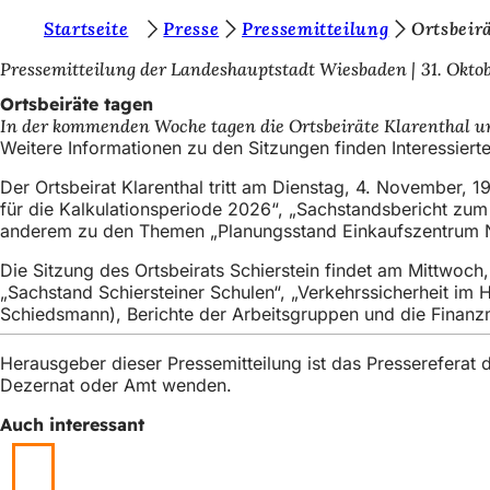
S
Startseite
Presse
Pressemitteilung
Ortsbeir
Inhalt anspringen
i
Pressemitteilung der Landeshauptstadt Wiesbaden
31. Okto
e
Ortsbeiräte tagen
In der kommenden Woche tagen die Ortsbeiräte Klarenthal und
b
Weitere Informationen zu den Sitzungen finden Interessiert
e
Der Ortsbeirat Klarenthal tritt am Dienstag, 4. November
f
für die Kalkulationsperiode 2026“, „Sachstandsbericht zum 
anderem zu den Themen „Planungsstand Einkaufszentrum No
i
n
Die Sitzung des Ortsbeirats Schierstein findet am Mittwoch
„Sachstand Schiersteiner Schulen“, „Verkehrssicherheit i
d
Schiedsmann), Berichte der Arbeitsgruppen und die Finanzm
e
Herausgeber dieser Pressemitteilung ist das Presserefera
n
Dezernat oder Amt wenden.
s
Auch interessant
i
c