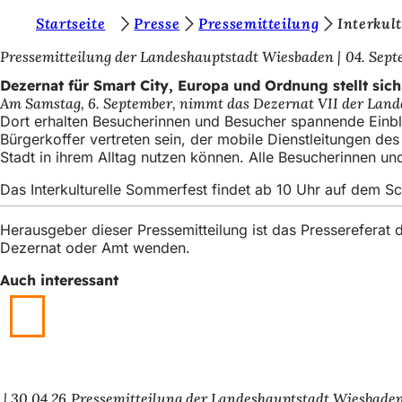
S
Startseite
Presse
Pressemitteilung
Interkul
Inhalt anspringen
i
Pressemitteilung der Landeshauptstadt Wiesbaden
04. Sept
e
Dezernat für Smart City, Europa und Ordnung stellt sich
Am Samstag, 6. September, nimmt das Dezernat VII der Lande
b
Dort erhalten Besucherinnen und Besucher spannende Einbli
e
Bürgerkoffer vertreten sein, der mobile Dienstleitungen de
Stadt in ihrem Alltag nutzen können. Alle Besucherinnen 
f
Das Interkulturelle Sommerfest findet ab 10 Uhr auf dem Sc
i
n
Herausgeber dieser Pressemitteilung ist das Presserefera
d
Dezernat oder Amt wenden.
e
Auch interessant
n
s
i
c
30.04.26
Pressemitteilung der Landeshauptstadt Wiesbade