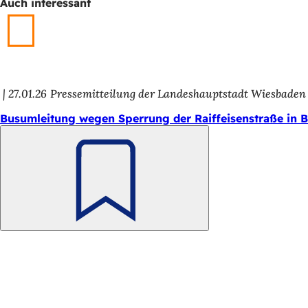
Auch interessant
27.01.26
Pressemitteilung der Landeshauptstadt Wiesbaden
Busumleitung wegen Sperrung der Raiffeisenstraße in B
Merken
Fußbereich
Schnellzugriff
Alle Dienstleistungen
Veranstaltungs­kalender
Bürgerbüro
Feedback zur Webseite