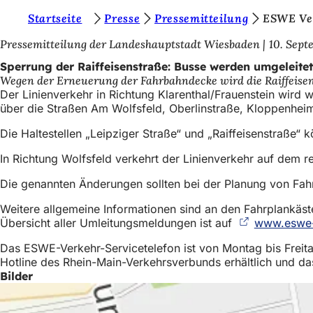
S
Startseite
Presse
Pressemitteilung
ESWE Ve
Inhalt anspringen
i
Pressemitteilung der Landeshauptstadt Wiesbaden
10. Sept
e
Sperrung der Raiffeisenstraße: Busse werden umgeleitet
Wegen der Erneuerung der Fahrbahndecke wird die Raiffeisenstr
b
Der Linienverkehr in Richtung Klarenthal/Frauenstein wird 
e
über die Straßen Am Wolfsfeld, Oberlinstraße, Kloppenheim
f
Die Haltestellen „Leipziger Straße“ und „Raiffeisenstraße
i
In Richtung Wolfsfeld verkehrt der Linienverkehr auf dem
n
Die genannten Änderungen sollten bei der Planung von Fahr
d
Weitere allgemeine Informationen sind an den Fahrplankäste
e
Übersicht aller Umleitungsmeldungen ist auf
www.eswe-
n
Das ESWE-Verkehr-Servicetelefon ist von Montag bis Freita
s
Hotline des Rhein-Main-Verkehrsverbunds erhältlich und d
Bilder
i
c