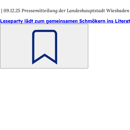
h
09.12.25
Pressemitteilung der Landeshauptstadt Wiesbaden
h
Leseparty lädt zum gemeinsamen Schmökern ins Litera
i
e
r
:
Merken