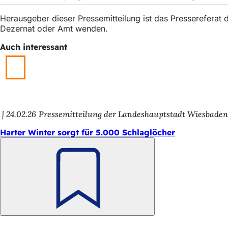
h
Herausgeber dieser Pressemitteilung ist das Presserefera
h
Dezernat oder Amt wenden.
i
Auch interessant
e
r
:
24.02.26
Pressemitteilung der Landeshauptstadt Wiesbade
Harter Winter sorgt für 5.000 Schlaglöcher
Merken