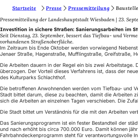
S
Startseite
Presse
Pressemitteilung
Baustell
Inhalt anspringen
i
Pressemitteilung der Landeshauptstadt Wiesbaden
23. Sept
e
Investition in sichere Straßen: Sanierungsarbeiten im S
Seit Dienstag, 23. September, bessert das Tiefbau- und Ve
b
vorhandenen Straßenoberfläche.
e
Im Zeitraum bis Ende Oktober werden vorwiegend Nebenstraß
Jenaer Straße, Hagenstraße, Mufflingstraße, Greifstraße, 
f
Die Arbeiten dauern in der Regel ein bis zwei Arbeitstage
i
überzogen. Der Vorteil dieses Verfahrens ist, dass der neu
n
des Kulturparks Schlachthof.
d
Die betroffenen Anwohnenden werden vom Tiefbau- und Verme
e
Stadt bittet darum, diese zu beachten, damit die Arbeite
sich die Arbeiten an einzelnen Tagen verschieben. Die Zufah
n
Die Stadt bittet um Verständnis für die mit den Arbeiten 
s
i
Das Sanierungsprogramm ist ein fester Bestandteil der städ
und nach erhöht bis circa 700.000 Euro. Damit können jäh
c
Fahrbahndeckenprogramm steht für verantwortungsvolle Inve