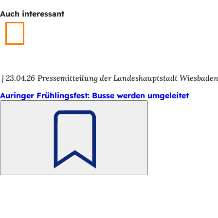
h
Auch interessant
h
i
e
r
23.04.26
Pressemitteilung der Landeshauptstadt Wiesbade
:
Auringer Frühlingsfest: Busse werden umgeleitet
Merken
Fußbereich
Schnellzugriff
Alle Dienstleistungen
Veranstaltungs­kalender
Bürgerbüro
Feedback zur Webseite