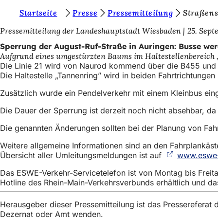
S
Startseite
Presse
Pressemitteilung
Straßen
Inhalt anspringen
i
Pressemitteilung der Landeshauptstadt Wiesbaden
25. Sept
e
Sperrung der August-Ruf-Straße in Auringen: Busse wer
Aufgrund eines umgestürzten Baums im Haltestellenbereich „G
b
Die Linie 21 wird von Naurod kommend über die B455 und d
e
Die Haltestelle „Tannenring” wird in beiden Fahrtrichtungen
f
Zusätzlich wurde ein Pendelverkehr mit einem Kleinbus ei
i
Die Dauer der Sperrung ist derzeit noch nicht absehbar, d
n
Die genannten Änderungen sollten bei der Planung von Fahr
d
Weitere allgemeine Informationen sind an den Fahrplankäste
e
Übersicht aller Umleitungsmeldungen ist auf
www.eswe-
n
Das ESWE-Verkehr-Servicetelefon ist von Montag bis Freita
s
Hotline des Rhein-Main-Verkehrsverbunds erhältlich und d
i
Herausgeber dieser Pressemitteilung ist das Presserefera
c
Dezernat oder Amt wenden.