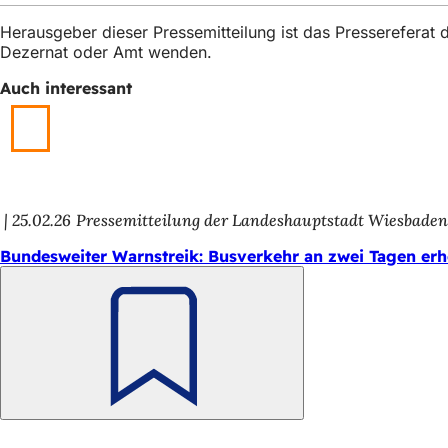
h
Herausgeber dieser Pressemitteilung ist das Presserefera
h
Dezernat oder Amt wenden.
i
Auch interessant
e
r
:
25.02.26
Pressemitteilung der Landeshauptstadt Wiesbade
Bundesweiter Warnstreik: Busverkehr an zwei Tagen erh
Merken