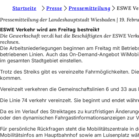
S
Startseite
Presse
Pressemitteilung
ESWE Ver
Inhalt anspringen
i
Pressemitteilung der Landeshauptstadt Wiesbaden
19. Febr
e
ESWE Verkehr wird am Freitag bestreikt
Die Gewerkschaft ver.di hat die Beschäftigten der ESWE Ver
b
rechnen.
e
Die Arbeitsniederlegungen beginnen am Freitag mit Betrieb
betriebenen Linien. Auch das On-Demand-Angebot WiMobil i
f
im gesamten Stadtgebiet einstellen.
i
Trotz des Streiks gibt es vereinzelte Fahrmöglichkeiten. 
n
kommen.
d
Vereinzelt verkehren die Gemeinschaftslinien 6 und 33 a
e
Die Linie 74 verkehr vereinzelt. Sie beginnt und endet währ
n
Da es im Verlauf des Streiktages zu kurzfristigen Änderun
s
oder den dynamischen Fahrgastinformationsanzeigen zur V
i
Für persönliche Rückfragen steht die Mobilitätszentrale in d
c
Mobilitätsinfos am Hauptbahnhof sowie am Luisenplatz wä