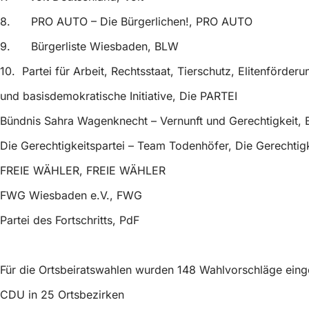
h
8. PRO AUTO – Die Bürgerlichen!, PRO AUTO
h
9. Bürgerliste Wiesbaden, BLW
i
10. Partei für Arbeit, Rechtsstaat, Tierschutz, Elitenförderu
e
r
und basisdemokratische Initiative, Die PARTEI
:
Bündnis Sahra Wagenknecht – Vernunft und Gerechtigkeit,
Die Gerechtigkeitspartei – Team Todenhöfer, Die Gerechtigk
FREIE WÄHLER, FREIE WÄHLER
FWG Wiesbaden e.V., FWG
Partei des Fortschritts, PdF
Für die Ortsbeiratswahlen wurden 148 Wahlvorschläge einge
CDU in 25 Ortsbezirken