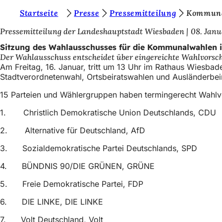
S
Startseite
Presse
Pressemitteilung
Kommun
Inhalt anspringen
i
Pressemitteilung der Landeshauptstadt Wiesbaden
08. Janu
e
Sitzung des Wahlausschusses für die Kommunalwahlen 
Der Wahlausschuss entscheidet über eingereichte Wahlvorsc
b
Am Freitag, 16. Januar, tritt um 13 Uhr im Rathaus Wiesba
e
Stadtverordnetenwahl, Ortsbeiratswahlen und Ausländerbei
f
15 Parteien und Wählergruppen haben termingerecht Wahlvor
i
1. Christlich Demokratische Union Deutschlands, CDU
n
2. Alternative für Deutschland, AfD
d
3. Sozialdemokratische Partei Deutschlands, SPD
e
4. BÜNDNIS 90/DIE GRÜNEN, GRÜNE
n
s
5. Freie Demokratische Partei, FDP
i
6. DIE LINKE, DIE LINKE
c
7. Volt Deutschland, Volt