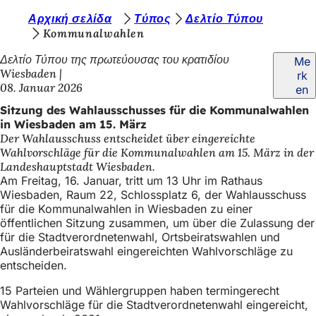
S
Αρχική σελίδα
Τύπος
Δελτίο Τύπου
Inhalt anspringen
Kommunalwahlen
i
Δελτίο Τύπου της πρωτεύουσας του κρατιδίου
Me
e
Wiesbaden
rk
b
08. Januar 2026
en
e
Sitzung des Wahlausschusses für die Kommunalwahlen
in Wiesbaden am 15. März
f
Der Wahlausschuss entscheidet über eingereichte
i
Wahlvorschläge für die Kommunalwahlen am 15. März in der
Landeshauptstadt Wiesbaden.
n
Am Freitag, 16. Januar, tritt um 13 Uhr im Rathaus
d
Wiesbaden, Raum 22, Schlossplatz 6, der Wahlausschuss
für die Kommunalwahlen in Wiesbaden zu einer
e
öffentlichen Sitzung zusammen, um über die Zulassung der
für die Stadtverordnetenwahl, Ortsbeiratswahlen und
n
Ausländerbeiratswahl eingereichten Wahlvorschläge zu
s
entscheiden.
i
15 Parteien und Wählergruppen haben termingerecht
c
Wahlvorschläge für die Stadtverordnetenwahl eingereicht,