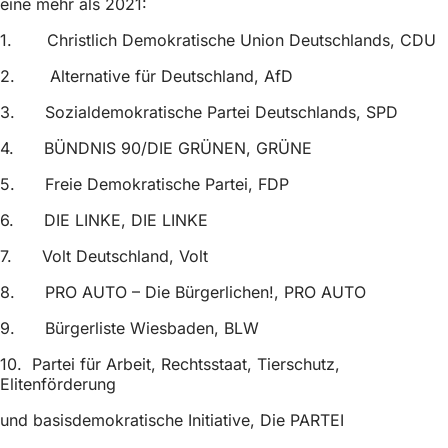
eine mehr als 2021:
h
1. Christlich Demokratische Union Deutschlands, CDU
h
i
2. Alternative für Deutschland, AfD
e
3. Sozialdemokratische Partei Deutschlands, SPD
r
4. BÜNDNIS 90/DIE GRÜNEN, GRÜNE
:
5. Freie Demokratische Partei, FDP
6. DIE LINKE, DIE LINKE
7. Volt Deutschland, Volt
8. PRO AUTO – Die Bürgerlichen!, PRO AUTO
9. Bürgerliste Wiesbaden, BLW
10. Partei für Arbeit, Rechtsstaat, Tierschutz,
Elitenförderung
und basisdemokratische Initiative, Die PARTEI