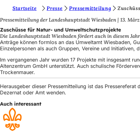
S
Startseite
Presse
Pressemitteilung
Zuschüss
Inhalt anspringen
i
Pressemitteilung der Landeshauptstadt Wiesbaden
13. März
e
Zuschüsse für Natur- und Umweltschutzprojekte
Die Landeshauptstadt Wiesbaden fördert auch in diesem Jahr
b
Anträge können formlos an das Umweltamt Wiesbaden, Gus
e
Einzelpersonen als auch Gruppen, Vereine und Initiativen,
f
Im vergangenen Jahr wurden 17 Projekte mit insgesamt rund
Altenzentrum GmbH unterstützt. Auch schulische Förderver
i
Trockenmauer.
n
d
Herausgeber dieser Pressemitteilung ist das Presserefera
Dezernat oder Amt wenden.
e
Auch interessant
n
s
i
c