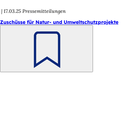
h
17.03.25
Pressemitteilungen
h
Zuschüsse für Natur- und Umweltschutzprojekte
i
e
r
:
Merken