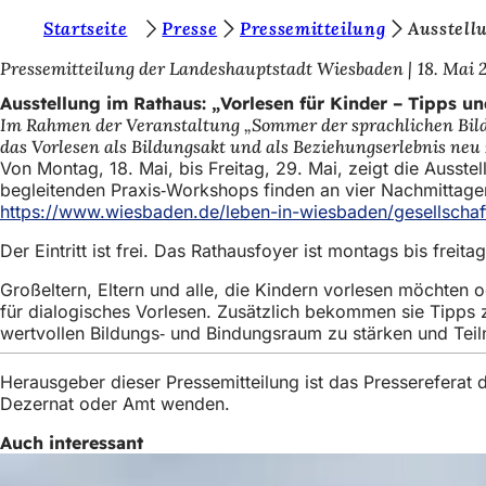
S
Startseite
Presse
Pressemitteilung
Ausstell
Inhalt anspringen
i
Pressemitteilung der Landeshauptstadt Wiesbaden
18. Mai 
e
Ausstellung im Rathaus: „Vorlesen für Kinder – Tipps un
Im Rahmen der Veranstaltung „Sommer der sprachlichen Bildun
b
das Vorlesen als Bildungsakt und als Beziehungserlebnis neu
e
Von Montag, 18. Mai, bis Freitag, 29. Mai, zeigt die Ausste
begleitenden Praxis‑Workshops finden an vier Nachmittagen 
f
https://www.wiesbaden.de/leben-in-wiesbaden/gesellschaft
i
Der Eintritt ist frei. Das Rathausfoyer ist montags bis fre
n
Großeltern, Eltern und alle, die Kindern vorlesen möchten
d
für dialogisches Vorlesen. Zusätzlich bekommen sie Tipps z
e
wertvollen Bildungs‑ und Bindungsraum zu stärken und Tei
n
Herausgeber dieser Pressemitteilung ist das Presserefera
s
Dezernat oder Amt wenden.
i
Auch interessant
c