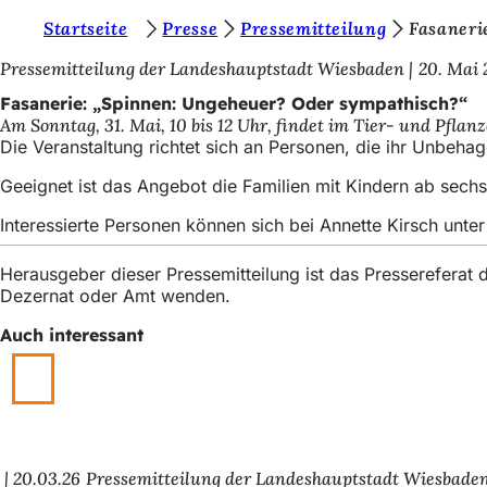
S
Startseite
Presse
Pressemitteilung
Fasaneri
Inhalt anspringen
i
Pressemitteilung der Landeshauptstadt Wiesbaden
20. Mai 
e
Fasanerie: „Spinnen: Ungeheuer? Oder sympathisch?“
Am Sonntag, 31. Mai, 10 bis 12 Uhr, findet im Tier- und Pfla
b
Die Veranstaltung richtet sich an Personen, die ihr Unbe
e
Geeignet ist das Angebot die Familien mit Kindern ab sec
f
Interessierte Personen können sich bei Annette Kirsch unt
i
n
Herausgeber dieser Pressemitteilung ist das Presserefera
Dezernat oder Amt wenden.
d
e
Auch interessant
n
s
i
c
20.03.26
Pressemitteilung der Landeshauptstadt Wiesbade